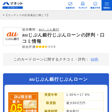
【コンテンツの広告表記に関して】
本コンテンツには、紹介している商品・商材の広告（リンク）を含む場合がありま
す。 これらの広告を経由して読者が企業ホームページを訪れ、成約が発生すると弊
社に対して企業から紹介報酬が支払われるという収益モデルです。 ただし、特定の
提供機関：
auじぶん銀行
商品を根拠なくPRするものではなく、当編集部の調査／ユーザーへの口コミ収集な
auじぶん銀行じぶんローンの評判・口
どに基づき、公平性を担保した情報提供を行っています。
>提携企業一覧
コミ情報
総合評価
3.8
このカードローンに関するクチコミ・評判：
60件
auじぶん銀行じぶんローン
実質年率
1.38%〜17.8%
限度額
最大800万円
融資時間
最短即日