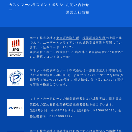
カスタマーハラスメントポリシ
お問い合わせ
ー
運営会社情報
マネットカードローンの編集責任者および編集者は、日本貸金
業協会の定める貸金業務取扱主任者登録を受けています。
(登録年月日：令和8年1月9日、登録番号：K250020096、合
格証書番号：F241000177)
ポート株式会社は金融庁をはじめとする政府機関への届出済事