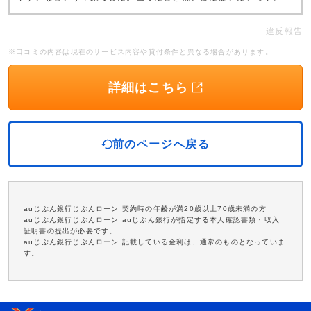
違反報告
※口コミの内容は現在のサービス内容や貸付条件と異なる場合があります。
詳細はこちら
前のページへ戻る
auじぶん銀行じぶんローン 契約時の年齢が満20歳以上70歳未満の方
auじぶん銀行じぶんローン auじぶん銀行が指定する本人確認書類・収入
証明書の提出が必要です。
auじぶん銀行じぶんローン 記載している金利は、通常のものとなっていま
す。