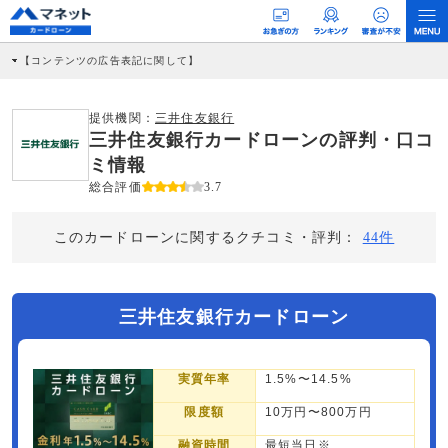
【コンテンツの広告表記に関して】
本コンテンツには、紹介している商品・商材の広告（リンク）を含む場合がありま
す。 これらの広告を経由して読者が企業ホームページを訪れ、成約が発生すると弊
社に対して企業から紹介報酬が支払われるという収益モデルです。 ただし、特定の
提供機関：
三井住友銀行
商品を根拠なくPRするものではなく、当編集部の調査／ユーザーへの口コミ収集な
三井住友銀行カードローンの評判・口コ
どに基づき、公平性を担保した情報提供を行っています。
>提携企業一覧
ミ情報
総合評価
3.7
このカードローンに関するクチコミ・評判：
44件
三井住友銀行カードローン
実質年率
1.5%〜14.5%
限度額
10万円〜800万円
融資時間
最短当日※