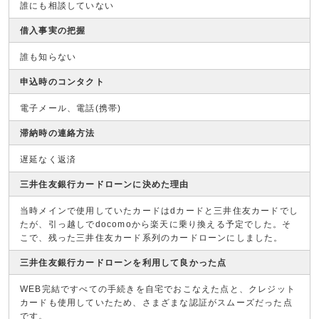
誰にも相談していない
借入事実の把握
誰も知らない
申込時のコンタクト
電子メール、電話(携帯)
滞納時の連絡方法
遅延なく返済
三井住友銀行カードローンに決めた理由
当時メインで使用していたカードはdカードと三井住友カードでし
たが、引っ越しでdocomoから楽天に乗り換える予定でした。そ
こで、残った三井住友カード系列のカードローンにしました。
三井住友銀行カードローンを利用して良かった点
WEB完結ですべての手続きを自宅でおこなえた点と、クレジット
カードも使用していたため、さまざまな認証がスムーズだった点
です。