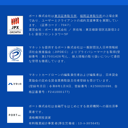
マネットカードローンの編集責任者および編集者は、日本貸金
業協会の定める貸金業務取扱主任者登録を受けています。
(登録年月日：令和8年1月9日、登録番号：K250020096、合
格証書番号：F241000177)
ポート株式会社は金融庁をはじめとする政府機関への届出済事
業者です。
適格機関投資家
有料職業紹介事業者(厚生労働省：13-ﾕ-305645)