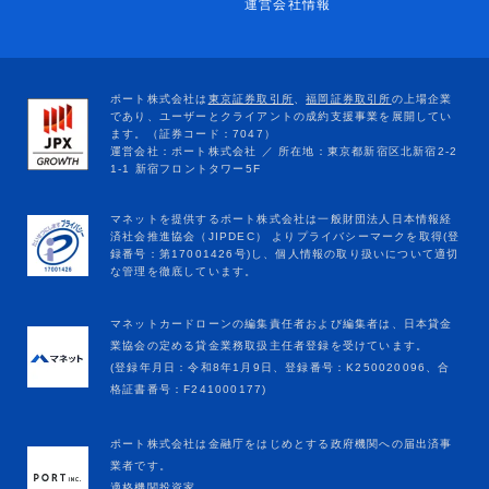
運営会社情報
マネットカードローンの編集責任者および編集者は、日本貸金
業協会の定める貸金業務取扱主任者登録を受けています。
(登録年月日：令和8年1月9日、登録番号：K250020096、合
格証書番号：F241000177)
ポート株式会社は金融庁をはじめとする政府機関への届出済事
業者です。
適格機関投資家