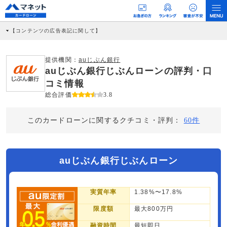
【コンテンツの広告表記に関して】
本コンテンツには、紹介している商品・商材の広告（リンク）を含む場合がありま
す。 これらの広告を経由して読者が企業ホームページを訪れ、成約が発生すると弊
社に対して企業から紹介報酬が支払われるという収益モデルです。 ただし、特定の
提供機関：
auじぶん銀行
商品を根拠なくPRするものではなく、当編集部の調査／ユーザーへの口コミ収集な
auじぶん銀行じぶんローンの評判・口
どに基づき、公平性を担保した情報提供を行っています。
>提携企業一覧
コミ情報
総合評価
3.8
このカードローンに関するクチコミ・評判：
60件
auじぶん銀行じぶんローン
実質年率
1.38%〜17.8%
限度額
最大800万円
融資時間
最短即日