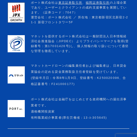
マネットカードローンの編集責任者および編集者は、日本貸金
業協会の定める貸金業務取扱主任者登録を受けています。
(登録年月日：令和8年1月9日、登録番号：K250020096、合
格証書番号：F241000177)
ポート株式会社は金融庁をはじめとする政府機関への届出済事
業者です。
適格機関投資家
有料職業紹介事業者(厚生労働省：13-ﾕ-305645)