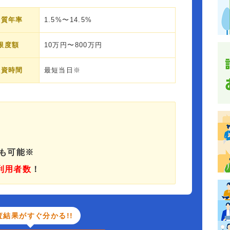
実質年率
1.5%〜14.5%
限度額
10万円〜800万円
融資時間
最短当日※
済も可能※
利用者数
！
査結果がすぐ分かる!!