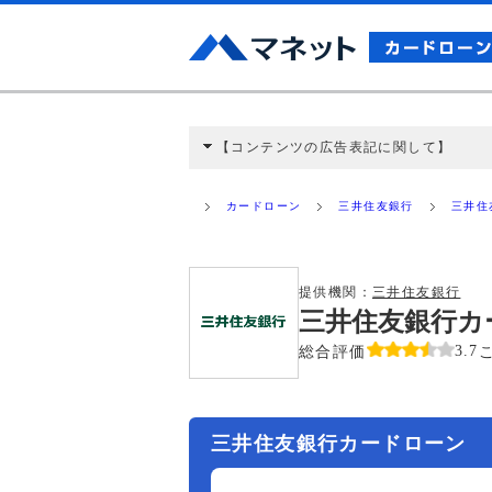
【コンテンツの広告表記に関して】
本コンテンツには、紹介している商品・商材
と弊社に対して企業から紹介報酬が支払われ
カードローン
三井住友銀行
三井住
ミ収集などに基づき、公平性を担保した情
>提携企業一覧
提供機関：
三井住友銀行
三井住友銀行カ
総合評価
3.7
三井住友銀行カードローン