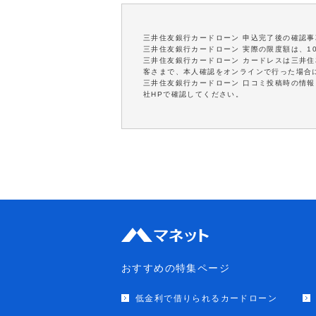
三井住友銀行カードローン 申込完了後の確認
三井住友銀行カードローン 実際の限度額は、1
三井住友銀行カードローン カードレスは三井
客さまで、本人確認をオンラインで行った場合
三井住友銀行カードローン 口コミ投稿時の情
社HPで確認してください。
おすすめの特集ページ
低金利で借りられるカードローン