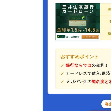
おすすめポイント
銀行ならでは
の金利！
カードレスで借入/返
メガバンクの
知名度と
審