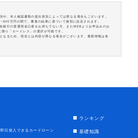
事項や、本人確認書類の提出状況によっては異なる場合もございます。
0~800万円の間で、審査の結果に基づいて個別に設定されます。
住友銀行の普通預金口座をお持ちでない方、またWEBよりお申込みのお
に限り「カードレス」の選択が可能です。
報となるため、現在とは内容が異なる場合がございます。最新情報は各
ランキング
即日借入できるカードローン
基礎知識