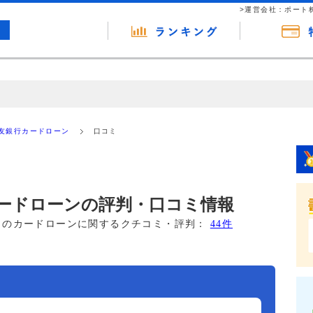
>運営会社：ポート
の広告（リンク）を含む場合があります。 これらの広告を経由して読者
るという収益モデルです。 ただし、特定の商品を根拠なくPRするもので
友銀行カードローン
口コミ
報提供を行っています。
ードローンの評判・口コミ情報
このカードローンに関するクチコミ・評判：
44件