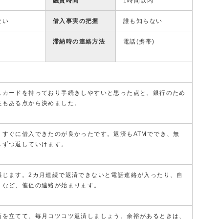
融資時間
1時間以内
ない
借入事実の把握
誰も知らない
滞納時の連絡方法
電話(携帯)
ュカードを持っており手続きしやすいと思った点と、銀行のため
性もある点から決めました。
、すぐに借入できたのが良かったです。返済もATMででき、無
しずつ返していけます。
感じます。2カ月連続で返済できないと電話連絡が入ったり、自
りなど、催促の連絡が始まります。
画を立てて、毎月コツコツ返済しましょう。余裕があるときは、