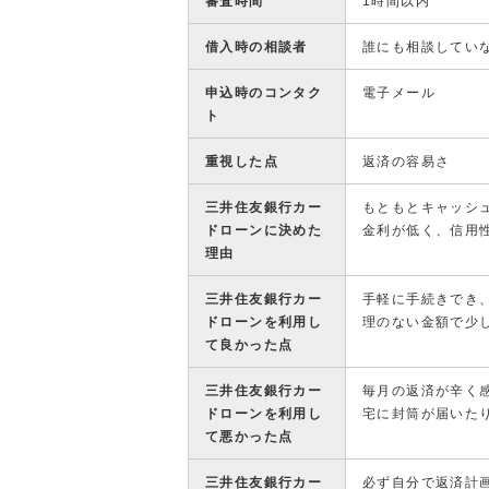
審査時間
1時間以内
借入時の相談者
誰にも相談してい
申込時のコンタク
電子メール
ト
重視した点
返済の容易さ
三井住友銀行カー
もともとキャッシ
ドローンに決めた
金利が低く、信用
理由
三井住友銀行カー
手軽に手続きでき
ドローンを利用し
理のない金額で少
て良かった点
三井住友銀行カー
毎月の返済が辛く
ドローンを利用し
宅に封筒が届いた
て悪かった点
三井住友銀行カー
必ず自分で返済計