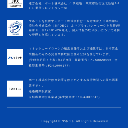
マネットカードローンの編集責任者および編集者は、日本貸金
業協会の定める貸金業務取扱主任者登録を受けています。
(登録年月日：令和8年1月9日、登録番号：K250020096、合
格証書番号：F241000177)
ポート株式会社は金融庁をはじめとする政府機関への届出済事
業者です。
適格機関投資家
有料職業紹介事業者(厚生労働省：13-ﾕ-305645)