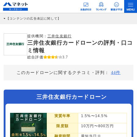
【コンテンツの広告表記に関して】
本コンテンツには、紹介している商品・商材の広告（リンク）を含む場合がありま
す。 これらの広告を経由して読者が企業ホームページを訪れ、成約が発生すると弊
社に対して企業から紹介報酬が支払われるという収益モデルです。 ただし、特定の
提供機関：
三井住友銀行
商品を根拠なくPRするものではなく、当編集部の調査／ユーザーへの口コミ収集な
三井住友銀行カードローンの評判・口コ
どに基づき、公平性を担保した情報提供を行っています。
>提携企業一覧
ミ情報
総合評価
3.7
このカードローンに関するクチコミ・評判：
44件
三井住友銀行カードローン
実質年率
1.5%〜14.5%
限度額
10万円〜800万円
融資時間
最短当日※