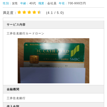
性別：
女性
年齢：
40代
職業：
会社員
年収：
700-999万円
満足度：
(4.1 / 5.0)
サービス内容
三井住友銀行カードローン
金融機関
三井住友銀行
借入金額