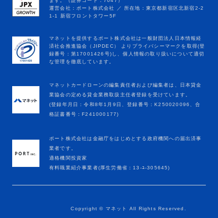
マネットカードローンの編集責任者および編集者は、日本貸金
業協会の定める貸金業務取扱主任者登録を受けています。
(登録年月日：令和8年1月9日、登録番号：K250020096、合
格証書番号：F241000177)
ポート株式会社は金融庁をはじめとする政府機関への届出済事
業者です。
適格機関投資家
有料職業紹介事業者(厚生労働省：13-ﾕ-305645)