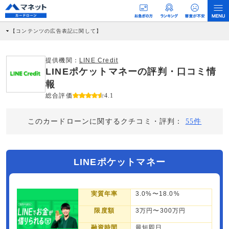
【コンテンツの広告表記に関して】
本コンテンツには、紹介している商品・商材の広告（リンク）を含む場合がありま
す。 これらの広告を経由して読者が企業ホームページを訪れ、成約が発生すると弊
社に対して企業から紹介報酬が支払われるという収益モデルです。 ただし、特定の
提供機関：
LINE Credit
商品を根拠なくPRするものではなく、当編集部の調査／ユーザーへの口コミ収集な
LINEポケットマネーの評判・口コミ情
どに基づき、公平性を担保した情報提供を行っています。
>提携企業一覧
報
総合評価
4.1
このカードローンに関するクチコミ・評判：
55件
LINEポケットマネー
実質年率
3.0%〜18.0%
限度額
3万円〜300万円
融資時間
最短即日