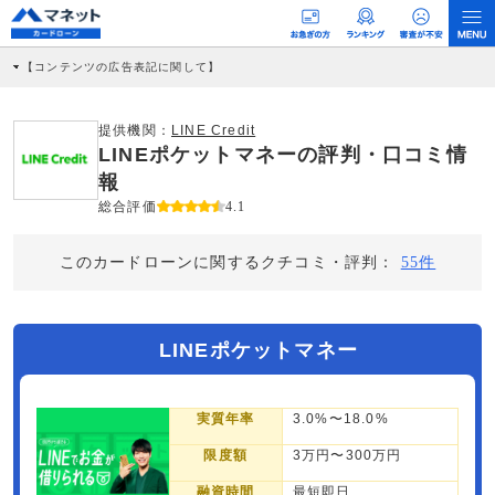
【コンテンツの広告表記に関して】
本コンテンツには、紹介している商品・商材の広告（リンク）を含む場合がありま
す。 これらの広告を経由して読者が企業ホームページを訪れ、成約が発生すると弊
社に対して企業から紹介報酬が支払われるという収益モデルです。 ただし、特定の
提供機関：
LINE Credit
商品を根拠なくPRするものではなく、当編集部の調査／ユーザーへの口コミ収集な
LINEポケットマネーの評判・口コミ情
どに基づき、公平性を担保した情報提供を行っています。
>提携企業一覧
報
総合評価
4.1
このカードローンに関するクチコミ・評判：
55件
LINEポケットマネー
実質年率
3.0%〜18.0%
限度額
3万円〜300万円
融資時間
最短即日