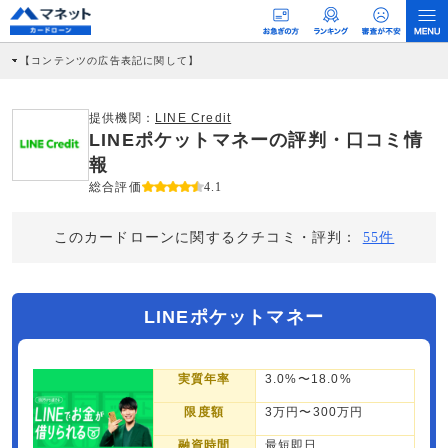
【コンテンツの広告表記に関して】
本コンテンツには、紹介している商品・商材の広告（リンク）を含む場合がありま
す。 これらの広告を経由して読者が企業ホームページを訪れ、成約が発生すると弊
社に対して企業から紹介報酬が支払われるという収益モデルです。 ただし、特定の
提供機関：
LINE Credit
商品を根拠なくPRするものではなく、当編集部の調査／ユーザーへの口コミ収集な
LINEポケットマネーの評判・口コミ情
どに基づき、公平性を担保した情報提供を行っています。
>提携企業一覧
報
総合評価
4.1
このカードローンに関するクチコミ・評判：
55件
LINEポケットマネー
実質年率
3.0%〜18.0%
限度額
3万円〜300万円
融資時間
最短即日