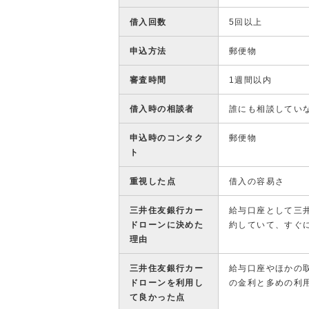
借入回数
5回以上
申込方法
郵便物
審査時間
1週間以内
借入時の相談者
誰にも相談してい
申込時のコンタク
郵便物
ト
重視した点
借入の容易さ
三井住友銀行カー
給与口座として三
ドローンに決めた
約していて、すぐ
理由
三井住友銀行カー
給与口座やほかの
ドローンを利用し
の金利と多めの利
て良かった点