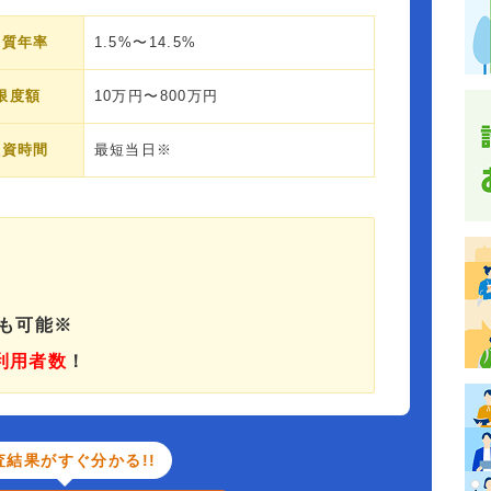
実質年率
1.5%〜14.5%
限度額
10万円〜800万円
融資時間
最短当日※
済も可能※
利用者数
！
査結果がすぐ分かる!!