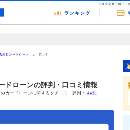
>運営会社：ポート
の広告（リンク）を含む場合があります。 これらの広告を経由して読者
るという収益モデルです。 ただし、特定の商品を根拠なくPRするもので
友銀行カードローン
口コミ
報提供を行っています。
ードローンの評判・口コミ情報
このカードローンに関するクチコミ・評判：
44件