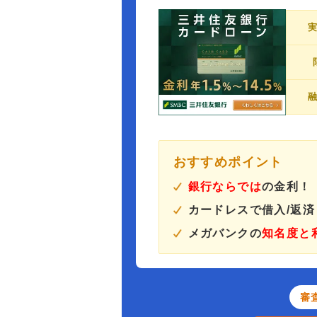
おすすめポイント
銀行ならでは
の金利！
カードレスで借入/返
メガバンクの
知名度と
審