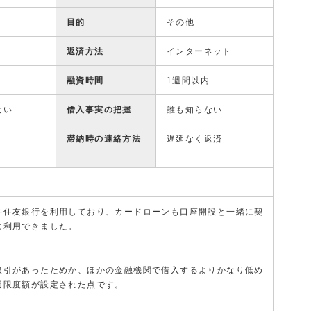
目的
その他
返済方法
インターネット
融資時間
1週間以内
ない
借入事実の把握
誰も知らない
滞納時の連絡方法
遅延なく返済
井住友銀行を利用しており、カードローンも口座開設と一緒に契
に利用できました。
取引があったためか、ほかの金融機関で借入するよりかなり低め
用限度額が設定された点です。