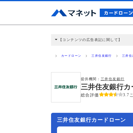
【コンテンツの広告表記に関して】
本コンテンツには、紹介している商品・商材
と弊社に対して企業から紹介報酬が支払われ
カードローン
三井住友銀行
三井住
ミ収集などに基づき、公平性を担保した情
>提携企業一覧
提供機関：
三井住友銀行
三井住友銀行カ
総合評価
3.7
三井住友銀行カードローン