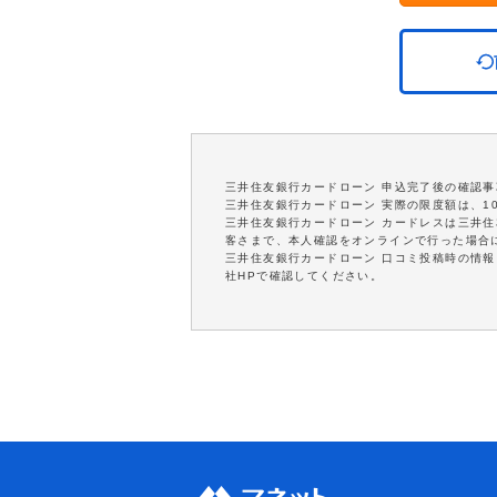
三井住友銀行カードローン 申込完了後の確認
三井住友銀行カードローン 実際の限度額は、1
三井住友銀行カードローン カードレスは三井
客さまで、本人確認をオンラインで行った場合
三井住友銀行カードローン 口コミ投稿時の情
社HPで確認してください。