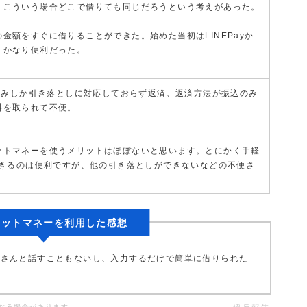
。こういう場合どこで借りても同じだろうという考えがあった。
金額をすぐに借りることができた。始めた当初はLINEPayか
、かなり便利だった。
行のみしか引き落としに対応しておらず返済、返済方法が振込のみ
料を取られて不便。
ットマネーを使うメリットはほぼないと思います。とにかく手軽
できるのは便利ですが、他の引き落としができないなどの不便さ
ポケットマネーを利用した感想
ーさんと話すこともないし、入力するだけで簡単に借りられた
なる場合があります。