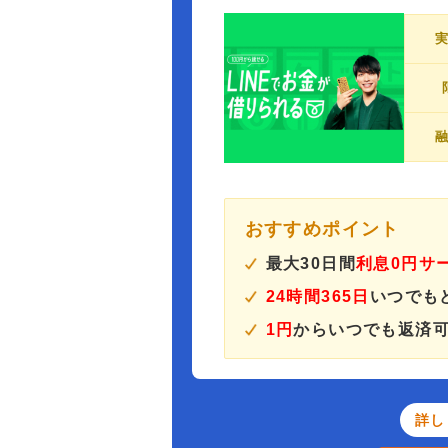
おすすめポイント
最大30日間
利息0円サ
24時間365日
いつでも
1円
からいつでも返済
詳し