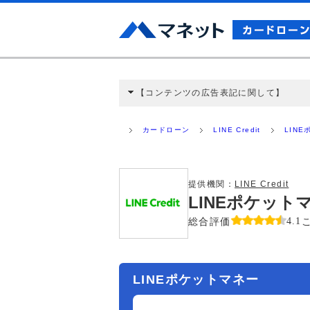
【コンテンツの広告表記に関して】
本コンテンツには、紹介している商品・商材
と弊社に対して企業から紹介報酬が支払われ
カードローン
LINE Credit
LIN
ミ収集などに基づき、公平性を担保した情
>提携企業一覧
提供機関：
LINE Credit
LINEポケッ
総合評価
4.1
LINEポケットマネー