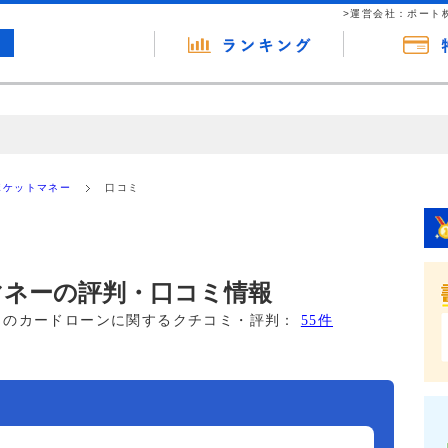
>運営会社：ポート
の広告（リンク）を含む場合があります。 これらの広告を経由して読者
るという収益モデルです。 ただし、特定の商品を根拠なくPRするもので
Eポケットマネー
口コミ
報提供を行っています。
トマネーの評判・口コミ情報
このカードローンに関するクチコミ・評判：
55件