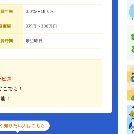
実質年率
3.0%〜18.0%
限度額
3万円〜300万円
融資時間
最短即日
ービス
どこでも！
可能！
く知りたい人はこちら