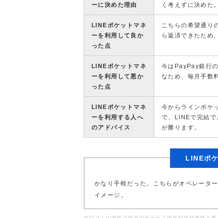
ーに決めた理由
く考えずに決めた
LINEポケットマネ
こちらの希望通りの
ーを利用して良か
ら返済できたため
った点
LINEポケットマネ
今はPayPay銀
ーを利用して悪か
なため、毎月手数
った点
LINEポケットマネ
今からラインポケ
ーを利用する人へ
で、LINEで完結
のアドバイス
が勝ります。
LINE
かなり手軽だった。こちらがオペレータ
イメージ。
※口コミの内容は現在のサービス内容や貸付条件と異