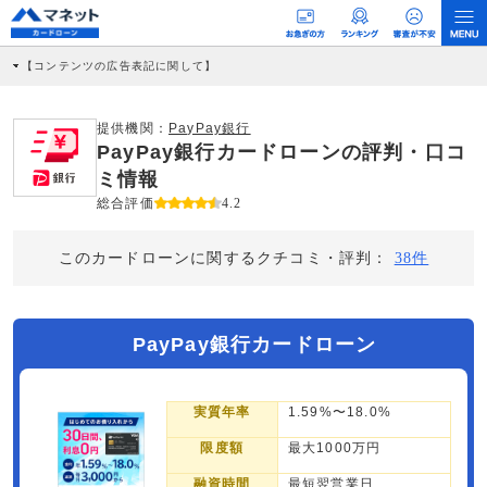
【コンテンツの広告表記に関して】
本コンテンツには、紹介している商品・商材の広告（リンク）を含む場合がありま
す。 これらの広告を経由して読者が企業ホームページを訪れ、成約が発生すると弊
社に対して企業から紹介報酬が支払われるという収益モデルです。 ただし、特定の
提供機関：
PayPay銀行
商品を根拠なくPRするものではなく、当編集部の調査／ユーザーへの口コミ収集な
PayPay銀行カードローンの評判・口コ
どに基づき、公平性を担保した情報提供を行っています。
>提携企業一覧
ミ情報
総合評価
4.2
このカードローンに関するクチコミ・評判：
38件
PayPay銀行カードローン
実質年率
1.59%〜18.0%
限度額
最大1000万円
融資時間
最短翌営業日