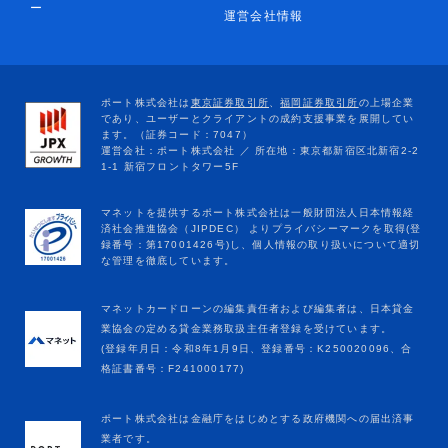
ー
運営会社情報
マネットカードローンの編集責任者および編集者は、日本貸金
業協会の定める貸金業務取扱主任者登録を受けています。
(登録年月日：令和8年1月9日、登録番号：K250020096、合
格証書番号：F241000177)
ポート株式会社は金融庁をはじめとする政府機関への届出済事
業者です。