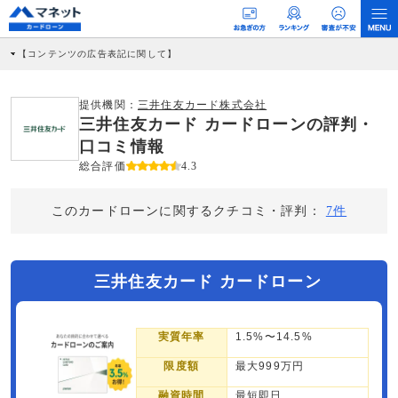
【コンテンツの広告表記に関して】
本コンテンツには、紹介している商品・商材の広告（リンク）を含む場合がありま
す。 これらの広告を経由して読者が企業ホームページを訪れ、成約が発生すると弊
社に対して企業から紹介報酬が支払われるという収益モデルです。 ただし、特定の
提供機関：
三井住友カード株式会社
商品を根拠なくPRするものではなく、当編集部の調査／ユーザーへの口コミ収集な
三井住友カード カードローンの評判・
どに基づき、公平性を担保した情報提供を行っています。
>提携企業一覧
口コミ情報
総合評価
4.3
このカードローンに関するクチコミ・評判：
7件
三井住友カード カードローン
実質年率
1.5%〜14.5%
限度額
最大999万円
融資時間
最短即日