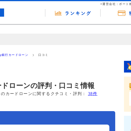
>運営会社：ポート
の広告（リンク）を含む場合があります。 これらの広告を経由して読者
るという収益モデルです。 ただし、特定の商品を根拠なくPRするもので
Pay銀行カードローン
口コミ
報提供を行っています。
カードローンの評判・口コミ情報
このカードローンに関するクチコミ・評判：
38件