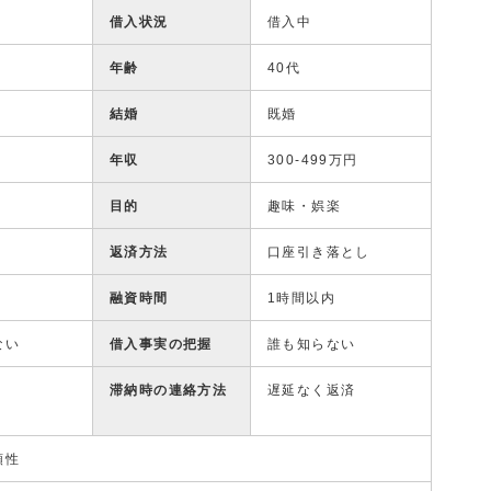
借入状況
借入中
年齢
40代
結婚
既婚
年収
300-499万円
目的
趣味・娯楽
返済方法
口座引き落とし
融資時間
1時間以内
ない
借入事実の把握
誰も知らない
滞納時の連絡方法
遅延なく返済
頼性