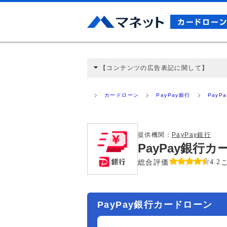
【コンテンツの広告表記に関して】
本コンテンツには、紹介している商品・商材
と弊社に対して企業から紹介報酬が支払われ
カードローン
PayPay銀行
Pay
ミ収集などに基づき、公平性を担保した情
>提携企業一覧
提供機関：
PayPay銀行
PayPay銀行
総合評価
4.2
PayPay銀行カードローン