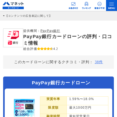
【コンテンツの広告表記に関して】
本コンテンツには、紹介している商品・商材の広告（リンク）を含む場合がありま
す。 これらの広告を経由して読者が企業ホームページを訪れ、成約が発生すると弊
社に対して企業から紹介報酬が支払われるという収益モデルです。 ただし、特定の
提供機関：
PayPay銀行
商品を根拠なくPRするものではなく、当編集部の調査／ユーザーへの口コミ収集な
PayPay銀行カードローンの評判・口コ
どに基づき、公平性を担保した情報提供を行っています。
>提携企業一覧
ミ情報
総合評価
4.2
このカードローンに関するクチコミ・評判：
38件
PayPay銀行カードローン
実質年率
1.59%〜18.0%
限度額
最大1000万円
融資時間
最短翌営業日