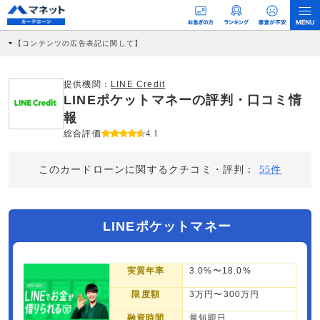
【コンテンツの広告表記に関して】
本コンテンツには、紹介している商品・商材の広告（リンク）を含む場合がありま
す。 これらの広告を経由して読者が企業ホームページを訪れ、成約が発生すると弊
社に対して企業から紹介報酬が支払われるという収益モデルです。 ただし、特定の
提供機関：
LINE Credit
商品を根拠なくPRするものではなく、当編集部の調査／ユーザーへの口コミ収集な
LINEポケットマネーの評判・口コミ情
どに基づき、公平性を担保した情報提供を行っています。
>提携企業一覧
報
総合評価
4.1
このカードローンに関するクチコミ・評判：
55件
LINEポケットマネー
実質年率
3.0%〜18.0%
限度額
3万円〜300万円
融資時間
最短即日