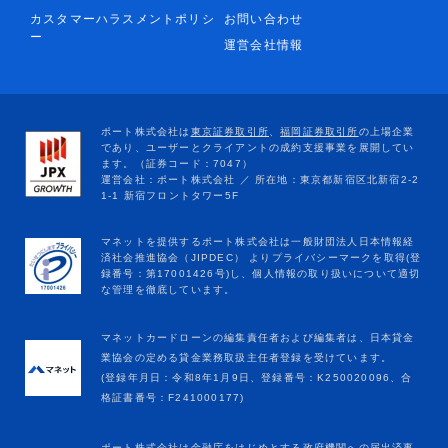
カスタマーハラスメントポリシ
お問い合わせ
ー
運営会社情報
マネットカードローンの編集責任者および編集者は、日本貸金
業協会の定める貸金業務取扱主任者登録を受けています。
(登録年月日：令和8年1月9日、登録番号：K250020096、合
格証書番号：F241000177)
ポート株式会社は金融庁をはじめとする政府機関への届出済事