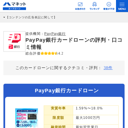
【コンテンツの広告表記に関して】
本コンテンツには、紹介している商品・商材の広告（リンク）を含む場合がありま
す。 これらの広告を経由して読者が企業ホームページを訪れ、成約が発生すると弊
社に対して企業から紹介報酬が支払われるという収益モデルです。 ただし、特定の
提供機関：
PayPay銀行
商品を根拠なくPRするものではなく、当編集部の調査／ユーザーへの口コミ収集な
PayPay銀行カードローンの評判・口コ
どに基づき、公平性を担保した情報提供を行っています。
>提携企業一覧
ミ情報
総合評価
4.2
このカードローンに関するクチコミ・評判：
38件
PayPay銀行カードローン
実質年率
1.59%〜18.0%
限度額
最大1000万円
融資時間
最短翌営業日