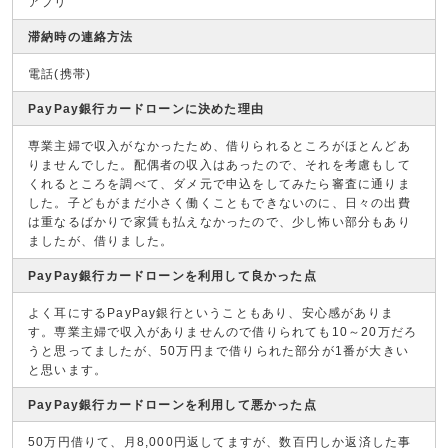
アプリ
滞納時の連絡方法
電話(携帯)
PayPay銀行カードローンに決めた理由
専業主婦で収入がなかったため、借りられるところがほとんどあ
りませんでした。配偶者の収入はあったので、それを考慮もして
くれるところを調べて、ダメ元で申込をしてみたら審査に通りま
した。子どもがまだ小さく働くこともできないのに、日々の出費
は重なるばかりで家賃も払えなかったので、少し怖い部分もあり
ましたが、借りました。
PayPay銀行カードローンを利用して良かった点
よく耳にするPayPay銀行ということもあり、安心感がありま
す。専業主婦で収入がありませんので借りられても10～20万だろ
うと思ってましたが、50万円まで借りられた部分が1番が大きい
と思います。
PayPay銀行カードローンを利用して悪かった点
50万円借りて、月8,000円返してますが、数百円しか返済した事