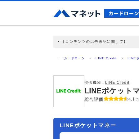
【コンテンツの広告表記に関して】
本コンテンツには、紹介している商品・商材
と弊社に対して企業から紹介報酬が支払われ
カードローン
LINE Credit
LIN
ミ収集などに基づき、公平性を担保した情
>提携企業一覧
提供機関：
LINE Credit
LINEポケッ
総合評価
4.1
LINEポケットマネー