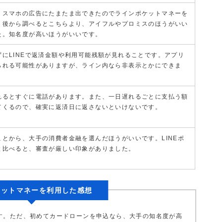
、スマホの広告にたまたま出できたのでラインポケットマネーを
、後から調べるとこちらより、アイフルやプロミスのほうがいい
た。知名度が高いほうがいいです。
にLINEで返済金額や利用可能残額が見れることです。アプリ
られる可能性がありますが、ライン内なら非表示とかにできま
れるとすぐに電話があります。また、一日遅れるごとに支払う額
てくるので、確実に返済日に返さないといけないです。
とから、大手の消費者金融を選んだほうがいいです。LINEポ
と比べると、審査が厳しい印象がありました。
ポケットマネーを利用した感想
です。ただ、初めてカードローンを申込なら、大手の知名度が高