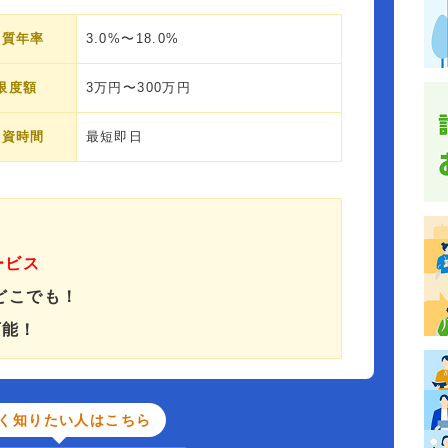
実質年率
3.0%〜18.0%
限度額
3万円〜300万円
融資時間
最短即日
ービス
どこでも！
可能！
く知りたい人はこちら