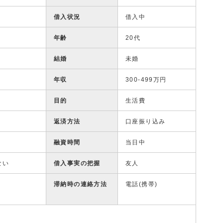
借入状況
借入中
年齢
20代
結婚
未婚
年収
300-499万円
目的
生活費
返済方法
口座振り込み
融資時間
当日中
ない
借入事実の把握
友人
滞納時の連絡方法
電話(携帯)