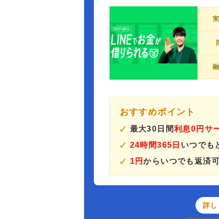
おすすめポイント
最大30日間
利息0円サ
24時間365日
いつでも
1円
からいつでも返済
詳し