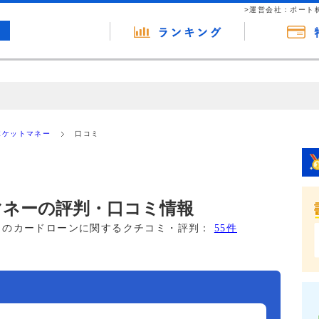
>運営会社：ポート
の広告（リンク）を含む場合があります。 これらの広告を経由して読者
るという収益モデルです。 ただし、特定の商品を根拠なくPRするもので
Eポケットマネー
口コミ
報提供を行っています。
トマネーの評判・口コミ情報
このカードローンに関するクチコミ・評判：
55件