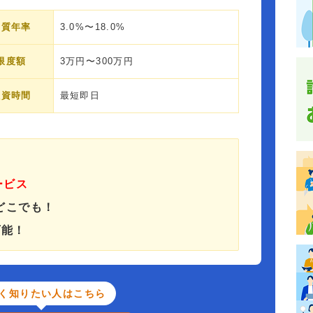
実質年率
3.0%〜18.0%
限度額
3万円〜300万円
融資時間
最短即日
ービス
どこでも！
可能！
く知りたい人はこちら