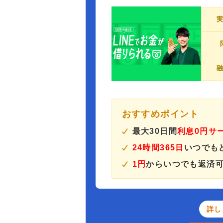
おすすめポイント
最大30日間
利息0円サ
24時間365日
いつでも
1円
からいつでも返済
詳し