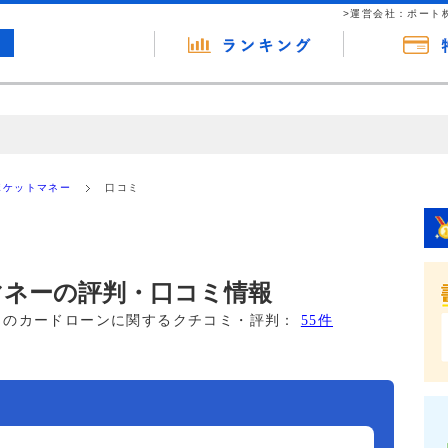
>運営会社：ポート
の広告（リンク）を含む場合があります。 これらの広告を経由して読者
るという収益モデルです。 ただし、特定の商品を根拠なくPRするもので
Eポケットマネー
口コミ
報提供を行っています。
トマネーの評判・口コミ情報
このカードローンに関するクチコミ・評判：
55件