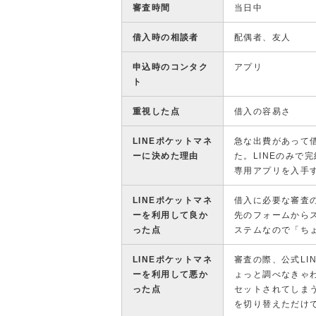
審査時間
当日中
借入時の相談者
配偶者、友人
申込時のコンタク
アプリ
ト
重視した点
借入の容易さ
LINEポケットマネ
急な出費があって借
ーに決めた理由
た。LINEのみで
専用アプリを入手
LINEポケットマネ
借入に必要な審査の
ーを利用して良か
先のフォームから
った点
ステムなので「ち
LINEポケットマネ
審査の際、公式LI
ーを利用して悪か
ょっと調べなきゃ
った点
セットされてしま
を切り替えただけ