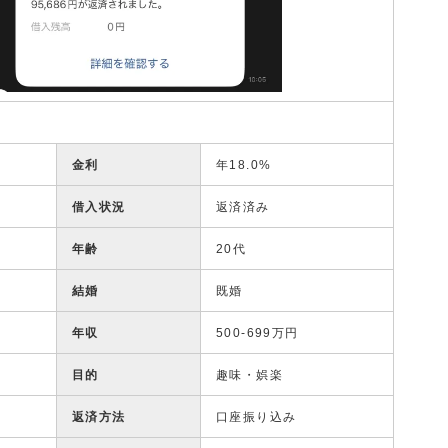
金利
年18.0%
借入状況
返済済み
年齢
20代
結婚
既婚
年収
500-699万円
目的
趣味・娯楽
返済方法
口座振り込み