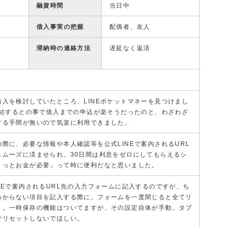
融資時間
当日中
借入事実の把握
配偶者、友人
滞納時の連絡方法
遅延なく返済
入を検討していたところ、LINEポケットマネーを見つけまし
完結するとの事で借入までの申込が楽そうだったのと、わざわざ
する手間が無いので気楽に利用できました。
際に、必要な情報や本人確認等を公式LINEで案内されるURL
スムーズに済ませられ、30日間は利息をゼロにしてもらえるシ
ょっとお金が必要」って時に便利だなと思いました。
NEで案内されるURL先の入力フォームに記入するのですが、ち
わからない項目を記入する際に。フォームを一度閉じると全てリ
う。一時保存の機能はついてますが、その設定自体が手動。タブ
でリセットしないでほしい。