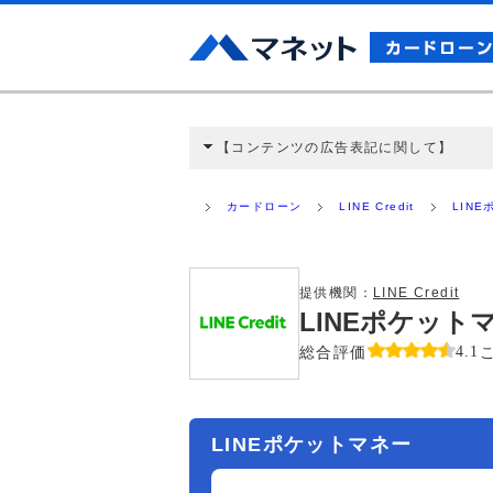
【コンテンツの広告表記に関して】
本コンテンツには、紹介している商品・商材
と弊社に対して企業から紹介報酬が支払われ
カードローン
LINE Credit
LIN
ミ収集などに基づき、公平性を担保した情
>提携企業一覧
提供機関：
LINE Credit
LINEポケッ
総合評価
4.1
LINEポケットマネー