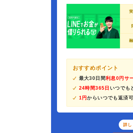
おすすめポイント
最大30日間
利息0円サ
24時間365日
いつでも
1円
からいつでも返済
詳し