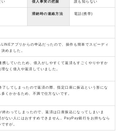
ない
借入事実の把握
誰も知らない
滞納時の連絡方法
電話(携帯)
LINEアプリからの申込だったので、操作も簡単でスピーディ
、決めました。
yと連携していたため、借入がしやすくて返済もすごくやりやすか
無理なく借入や返済していました。
yが終了してしまったので返済の際、指定口座に振込という形にな
も多くかかるため、不満で仕方ないです。
ayが終わってしまったので、返済は口座振込になってしまいま
がない人にはおすすめできません。PayPay銀行をお持ちなら
いですが。