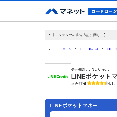
【コンテンツの広告表記に関して】
本コンテンツには、紹介している商品・商材
と弊社に対して企業から紹介報酬が支払われ
カードローン
LINE Credit
LIN
ミ収集などに基づき、公平性を担保した情
>提携企業一覧
提供機関：
LINE Credit
LINEポケッ
総合評価
4.1
LINEポケットマネー