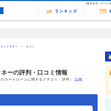
>運営会社：ポート
の広告（リンク）を含む場合があります。 これらの広告を経由して読者
るという収益モデルです。 ただし、特定の商品を根拠なくPRするもので
Eポケットマネー
口コミ
報提供を行っています。
トマネーの評判・口コミ情報
このカードローンに関するクチコミ・評判：
55件