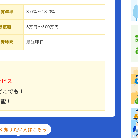
実質年率
3.0%〜18.0%
限度額
3万円〜300万円
融資時間
最短即日
ービス
どこでも！
可能！
く知りたい人はこちら