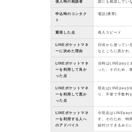
借入時の相談者
誰にも相談してい
申込時のコンタク
電話(携帯)
ト
重視した点
借入スピード
LINEポケットマネ
日頃から使っている
ーに決めた理由
なところに惹かれ
LINEポケットマネ
当時はLINEpa
ーを利用して良か
った。そのため、
った点
LINEポケットマネ
現在はLINEpa
ーを利用して悪か
り、不便で手数料
った点
LINEポケットマネ
今現在はLINEp
ーを利用する人へ
す。そのため、時間
のアドバイス
紐付けできるみた