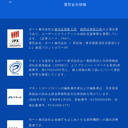
ー
運営会社情報
マネットカードローンの編集責任者および編集者は、日本貸金
業協会の定める貸金業務取扱主任者登録を受けています。
(登録年月日：令和8年1月9日、登録番号：K250020096、合
格証書番号：F241000177)
ポート株式会社は金融庁をはじめとする政府機関への届出済事
業者です。