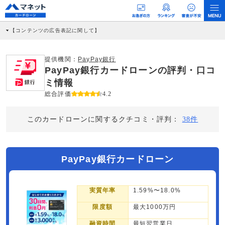
【コンテンツの広告表記に関して】
本コンテンツには、紹介している商品・商材の広告（リンク）を含む場合がありま
す。 これらの広告を経由して読者が企業ホームページを訪れ、成約が発生すると弊
社に対して企業から紹介報酬が支払われるという収益モデルです。 ただし、特定の
提供機関：
PayPay銀行
商品を根拠なくPRするものではなく、当編集部の調査／ユーザーへの口コミ収集な
PayPay銀行カードローンの評判・口コ
どに基づき、公平性を担保した情報提供を行っています。
>提携企業一覧
ミ情報
総合評価
4.2
このカードローンに関するクチコミ・評判：
38件
PayPay銀行カードローン
実質年率
1.59%〜18.0%
限度額
最大1000万円
融資時間
最短翌営業日