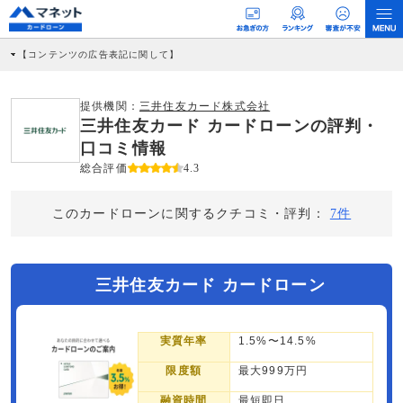
【コンテンツの広告表記に関して】
本コンテンツには、紹介している商品・商材の広告（リンク）を含む場合がありま
す。 これらの広告を経由して読者が企業ホームページを訪れ、成約が発生すると弊
社に対して企業から紹介報酬が支払われるという収益モデルです。 ただし、特定の
提供機関：
三井住友カード株式会社
商品を根拠なくPRするものではなく、当編集部の調査／ユーザーへの口コミ収集な
三井住友カード カードローンの評判・
どに基づき、公平性を担保した情報提供を行っています。
>提携企業一覧
口コミ情報
総合評価
4.3
このカードローンに関するクチコミ・評判：
7件
三井住友カード カードローン
実質年率
1.5%〜14.5%
限度額
最大999万円
融資時間
最短即日