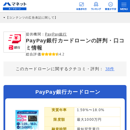
【コンテンツの広告表記に関して】
本コンテンツには、紹介している商品・商材の広告（リンク）を含む場合がありま
す。 これらの広告を経由して読者が企業ホームページを訪れ、成約が発生すると弊
社に対して企業から紹介報酬が支払われるという収益モデルです。 ただし、特定の
提供機関：
PayPay銀行
商品を根拠なくPRするものではなく、当編集部の調査／ユーザーへの口コミ収集な
PayPay銀行カードローンの評判・口コ
どに基づき、公平性を担保した情報提供を行っています。
>提携企業一覧
ミ情報
総合評価
4.2
このカードローンに関するクチコミ・評判：
38件
PayPay銀行カードローン
実質年率
1.59%〜18.0%
限度額
最大1000万円
融資時間
最短翌営業日