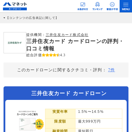
【コンテンツの広告表記に関して】
本コンテンツには、紹介している商品・商材の広告（リンク）を含む場合がありま
す。 これらの広告を経由して読者が企業ホームページを訪れ、成約が発生すると弊
社に対して企業から紹介報酬が支払われるという収益モデルです。 ただし、特定の
提供機関：
三井住友カード株式会社
商品を根拠なくPRするものではなく、当編集部の調査／ユーザーへの口コミ収集な
三井住友カード カードローンの評判・
どに基づき、公平性を担保した情報提供を行っています。
>提携企業一覧
口コミ情報
総合評価
4.3
このカードローンに関するクチコミ・評判：
7件
三井住友カード カードローン
実質年率
1.5%〜14.5%
限度額
最大999万円
融資時間
最短即日