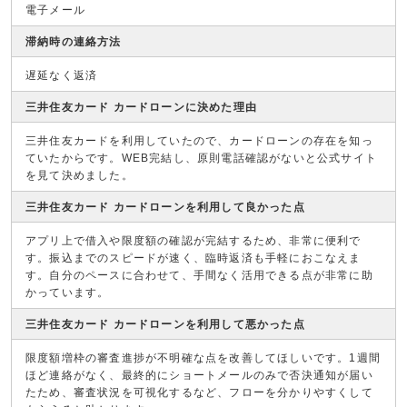
電子メール
滞納時の連絡方法
遅延なく返済
三井住友カード カードローンに決めた理由
三井住友カードを利用していたので、カードローンの存在を知っ
ていたからです。WEB完結し、原則電話確認がないと公式サイト
を見て決めました。
三井住友カード カードローンを利用して良かった点
アプリ上で借入や限度額の確認が完結するため、非常に便利で
す。振込までのスピードが速く、臨時返済も手軽におこなえま
す。自分のペースに合わせて、手間なく活用できる点が非常に助
かっています。
三井住友カード カードローンを利用して悪かった点
限度額増枠の審査進捗が不明確な点を改善してほしいです。1週間
ほど連絡がなく、最終的にショートメールのみで否決通知が届い
たため、審査状況を可視化するなど、フローを分かりやすくして