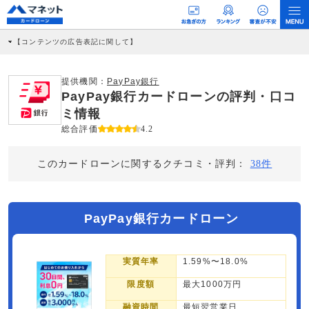
【コンテンツの広告表記に関して】
本コンテンツには、紹介している商品・商材の広告（リンク）を含む場合がありま
す。 これらの広告を経由して読者が企業ホームページを訪れ、成約が発生すると弊
社に対して企業から紹介報酬が支払われるという収益モデルです。 ただし、特定の
提供機関：
PayPay銀行
商品を根拠なくPRするものではなく、当編集部の調査／ユーザーへの口コミ収集な
PayPay銀行カードローンの評判・口コ
どに基づき、公平性を担保した情報提供を行っています。
>提携企業一覧
ミ情報
総合評価
4.2
このカードローンに関するクチコミ・評判：
38件
PayPay銀行カードローン
実質年率
1.59%〜18.0%
限度額
最大1000万円
融資時間
最短翌営業日