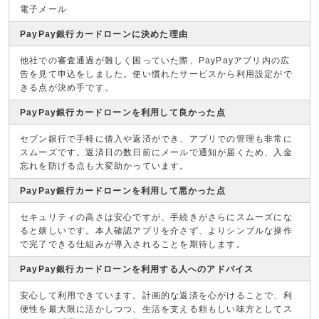
電子メール
PayPay銀行カードローンに決めた理由
他社での審査通過が難しく困っていた際、PayPayアプリ内の広
告を見て申込をしました。使い慣れたサービスから利用設定がで
きる点が決め手です。
PayPay銀行カードローンを利用して良かった点
セブン銀行で手軽に借入や返済ができ、アプリでの管理も非常に
スムーズです。返済日の数日前にメールで通知が届くため、入金
忘れを防げる点も大変助かっています。
PayPay銀行カードローンを利用して悪かった点
セキュリティの高さは安心ですが、手続きがさらにスムーズにな
ると嬉しいです。本人確認アプリを介さず、よりシンプルな操作
で完了できる仕組みが導入されることを期待します。
PayPay銀行カードローンを利用する人へのアドバイス
安心して利用できています。計画的な返済を心がけることで、利
便性を最大限に活かしつつ、生活を支える頼もしい味方としてス