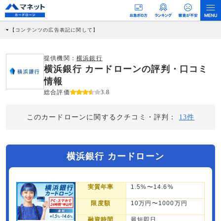
【コンテンツの広告表記に関して】
本コンテンツには、紹介している商品・商材の広告（リンク）を含む場合がありま
す。 これらの広告を経由して読者が企業ホームページを訪れ、成約が発生すると弊
社に対して企業から紹介報酬が支払われるという収益モデルです。 ただし、特定の
提供機関：
横浜銀行
商品を根拠なくPRするものではなく、当編集部の調査／ユーザーへの口コミ収集な
横浜銀行 カードローンの評判・口コミ
どに基づき、公平性を担保した情報提供を行っています。
>提携企業一覧
情報
総合評価
3.8
このカードローンに関するクチコミ・評判：
13件
横浜銀行 カードローン
実質年率
1.5%〜14.6%
限度額
10万円〜1000万円
融資時間
最短即日