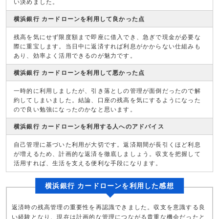
い決めました。
横浜銀行 カードローンを利用して良かった点
残高を気にせず限度額まで即座に借入でき、急ぎで現金が必要な
際に重宝します。当日中に返済すれば利息がかからない仕組みも
あり、効率よく活用できるのが魅力です。
横浜銀行 カードローンを利用して悪かった点
一時的に利用しましたが、引き落としの管理が面倒だったので解
約してしまいました。結論、口座の残高を気にするようになった
ので良い勉強になったのかなと思います。
横浜銀行 カードローンを利用する人へのアドバイス
自己管理に基づいた利用が大切です。返済期間が長引くほど利息
が増えるため、計画的な返済を徹底しましょう。収支を把握して
活用すれば、生活を支える便利な手段になります。
横浜銀行 カードローンを利用した感想
返済時の残高管理の重要性を再認識できました。収支を意識する良
い経験となり、現在は計画的な管理につながる貴重な機会だったと