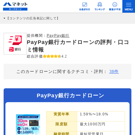
【コンテンツの広告表記に関して】
本コンテンツには、紹介している商品・商材の広告（リンク）を含む場合がありま
す。 これらの広告を経由して読者が企業ホームページを訪れ、成約が発生すると弊
社に対して企業から紹介報酬が支払われるという収益モデルです。 ただし、特定の
提供機関：
PayPay銀行
商品を根拠なくPRするものではなく、当編集部の調査／ユーザーへの口コミ収集な
PayPay銀行カードローンの評判・口コ
どに基づき、公平性を担保した情報提供を行っています。
>提携企業一覧
ミ情報
総合評価
4.2
このカードローンに関するクチコミ・評判：
38件
PayPay銀行カードローン
実質年率
1.59%〜18.0%
限度額
最大1000万円
融資時間
最短翌営業日