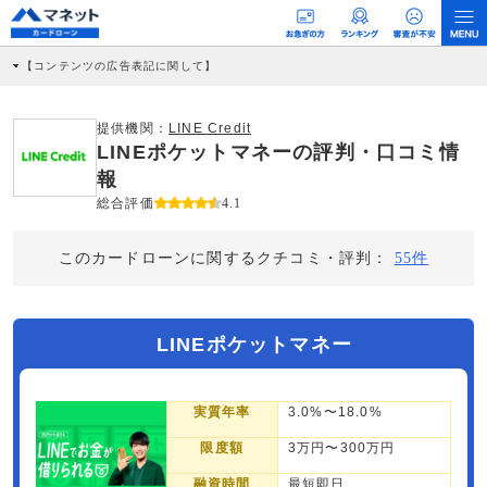
【コンテンツの広告表記に関して】
本コンテンツには、紹介している商品・商材の広告（リンク）を含む場合がありま
す。 これらの広告を経由して読者が企業ホームページを訪れ、成約が発生すると弊
社に対して企業から紹介報酬が支払われるという収益モデルです。 ただし、特定の
提供機関：
LINE Credit
商品を根拠なくPRするものではなく、当編集部の調査／ユーザーへの口コミ収集な
LINEポケットマネーの評判・口コミ情
どに基づき、公平性を担保した情報提供を行っています。
>提携企業一覧
報
総合評価
4.1
このカードローンに関するクチコミ・評判：
55件
LINEポケットマネー
実質年率
3.0%〜18.0%
限度額
3万円〜300万円
融資時間
最短即日