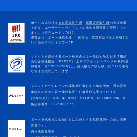
マネットカードローンの編集責任者および編集者は、日本貸金
業協会の定める貸金業務取扱主任者登録を受けています。
(登録年月日：令和8年1月9日、登録番号：K250020096、合
格証書番号：F241000177)
ポート株式会社は金融庁をはじめとする政府機関への届出済事
業者です。
適格機関投資家