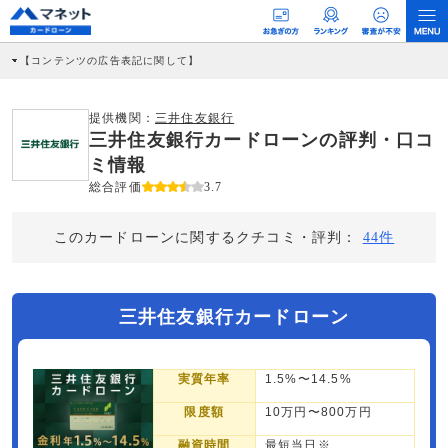
【コンテンツの広告表記に関して】
本コンテンツには、紹介している商品・商材の広告（リンク）を含む場合がありま
す。 これらの広告を経由して読者が企業ホームページを訪れ、成約が発生すると弊
社に対して企業から紹介報酬が支払われるという収益モデルです。 ただし、特定の
提供機関：
三井住友銀行
商品を根拠なくPRするものではなく、当編集部の調査／ユーザーへの口コミ収集な
三井住友銀行カードローンの評判・口コ
どに基づき、公平性を担保した情報提供を行っています。
>提携企業一覧
ミ情報
総合評価
3.7
このカードローンに関するクチコミ・評判：
44件
三井住友銀行カードローン
実質年率
1.5%〜14.5%
限度額
10万円〜800万円
融資時間
最短当日※