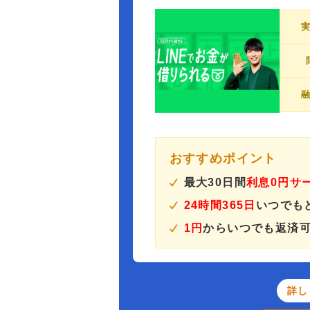
おすすめポイント
最大30日間
利息0円サ
24時間365日
いつでも
1円
からいつでも返済
詳し