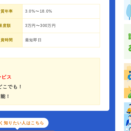
実質年率
3.0%〜18.0%
限度額
3万円〜300万円
融資時間
最短即日
ービス
どこでも！
可能！
く知りたい人はこちら