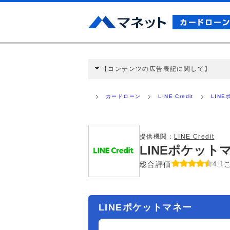
【コンテンツの広告表記に関して】
本コンテンツには、紹介している商品・商材
と弊社に対して企業から紹介報酬が支払われ
カードローン
LINE Credit
LIN
ミ収集などに基づき、公平性を担保した情
>提携企業一覧
提供機関：
LINE Credit
LINEポケッ
総合評価
4.1
LINEポケットマネー