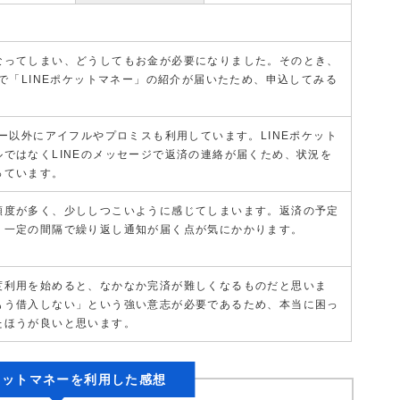
なってしまい、どうしてもお金が必要になりました。そのとき、
ジで「LINEポケットマネー」の紹介が届いたため、申込してみる
ネー以外にアイフルやプロミスも利用しています。LINEポケット
ではなくLINEのメッセージで返済の連絡が届くため、状況を
っています。
頻度が多く、少ししつこいように感じてしまいます。返済の予定
、一定の間隔で繰り返し通知が届く点が気にかかります。
度利用を始めると、なかなか完済が難しくなるものだと思いま
もう借入しない」という強い意志が必要であるため、本当に困っ
たほうが良いと思います。
ポケットマネーを利用した感想