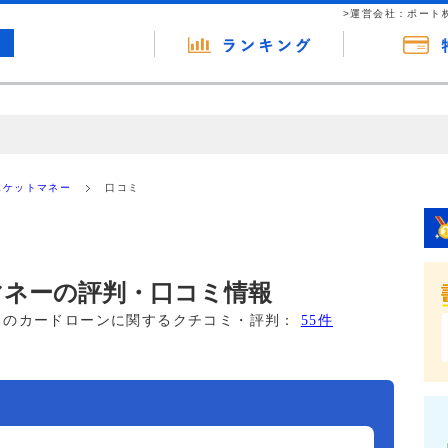
>運営会社：ポート
の広告（リンク）を含む場合があります。 これらの広告を経由して読者
るという収益モデルです。 ただし、特定の商品を根拠なくPRするもので
Eポケットマネー
口コミ
報提供を行っています。
トマネーの評判・口コミ情報
このカードローンに関するクチコミ・評判：
55件