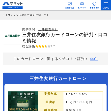
【コンテンツの広告表記に関して】
本コンテンツには、紹介している商品・商材の広告（リンク）を含む場合がありま
す。 これらの広告を経由して読者が企業ホームページを訪れ、成約が発生すると弊
社に対して企業から紹介報酬が支払われるという収益モデルです。 ただし、特定の
提供機関：
三井住友銀行
商品を根拠なくPRするものではなく、当編集部の調査／ユーザーへの口コミ収集な
三井住友銀行カードローンの評判・口コ
どに基づき、公平性を担保した情報提供を行っています。
>提携企業一覧
ミ情報
総合評価
3.7
このカードローンに関するクチコミ・評判：
44件
三井住友銀行カードローン
実質年率
1.5%〜14.5%
限度額
10万円〜800万円
融資時間
最短当日※