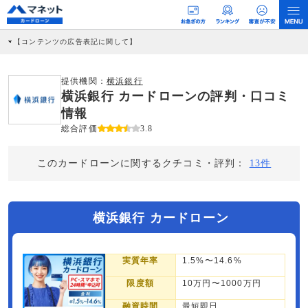
【コンテンツの広告表記に関して】
本コンテンツには、紹介している商品・商材の広告（リンク）を含む場合がありま
す。 これらの広告を経由して読者が企業ホームページを訪れ、成約が発生すると弊
社に対して企業から紹介報酬が支払われるという収益モデルです。 ただし、特定の
提供機関：
横浜銀行
商品を根拠なくPRするものではなく、当編集部の調査／ユーザーへの口コミ収集な
横浜銀行 カードローンの評判・口コミ
どに基づき、公平性を担保した情報提供を行っています。
>提携企業一覧
情報
総合評価
3.8
このカードローンに関するクチコミ・評判：
13件
横浜銀行 カードローン
実質年率
1.5%〜14.6%
限度額
10万円〜1000万円
融資時間
最短即日