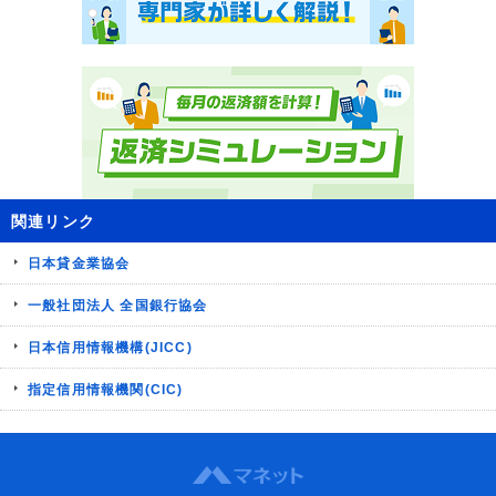
関連リンク
日本貸金業協会
一般社団法人 全国銀行協会
日本信用情報機構(JICC)
指定信用情報機関(CIC)