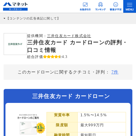
【コンテンツの広告表記に関して】
本コンテンツには、紹介している商品・商材の広告（リンク）を含む場合がありま
す。 これらの広告を経由して読者が企業ホームページを訪れ、成約が発生すると弊
社に対して企業から紹介報酬が支払われるという収益モデルです。 ただし、特定の
提供機関：
三井住友カード株式会社
商品を根拠なくPRするものではなく、当編集部の調査／ユーザーへの口コミ収集な
三井住友カード カードローンの評判・
どに基づき、公平性を担保した情報提供を行っています。
>提携企業一覧
口コミ情報
総合評価
4.3
このカードローンに関するクチコミ・評判：
7件
三井住友カード カードローン
実質年率
1.5%〜14.5%
限度額
最大999万円
融資時間
最短即日