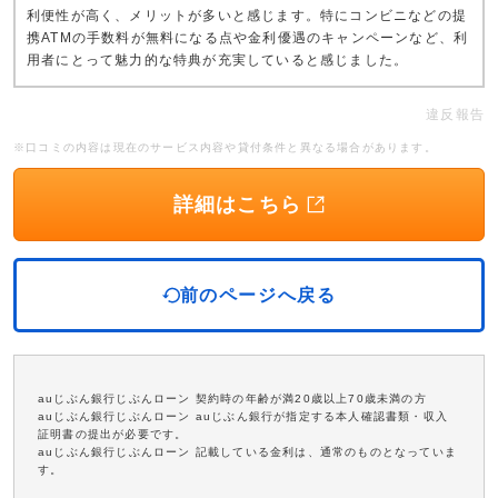
利便性が高く、メリットが多いと感じます。特にコンビニなどの提
携ATMの手数料が無料になる点や金利優遇のキャンペーンなど、利
用者にとって魅力的な特典が充実していると感じました。
違反報告
※口コミの内容は現在のサービス内容や貸付条件と異なる場合があります。
詳細はこちら
前のページへ戻る
auじぶん銀行じぶんローン 契約時の年齢が満20歳以上70歳未満の方
auじぶん銀行じぶんローン auじぶん銀行が指定する本人確認書類・収入
証明書の提出が必要です。
auじぶん銀行じぶんローン 記載している金利は、通常のものとなっていま
す。