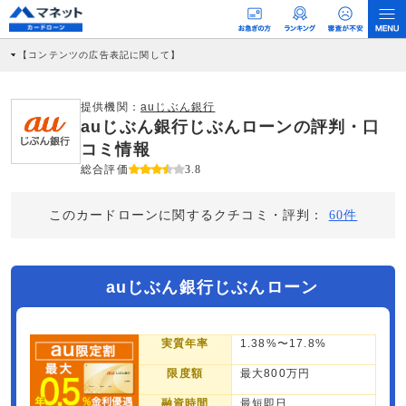
【コンテンツの広告表記に関して】
本コンテンツには、紹介している商品・商材の広告（リンク）を含む場合がありま
す。 これらの広告を経由して読者が企業ホームページを訪れ、成約が発生すると弊
社に対して企業から紹介報酬が支払われるという収益モデルです。 ただし、特定の
提供機関：
auじぶん銀行
商品を根拠なくPRするものではなく、当編集部の調査／ユーザーへの口コミ収集な
auじぶん銀行じぶんローンの評判・口
どに基づき、公平性を担保した情報提供を行っています。
>提携企業一覧
コミ情報
総合評価
3.8
このカードローンに関するクチコミ・評判：
60件
auじぶん銀行じぶんローン
実質年率
1.38%〜17.8%
限度額
最大800万円
融資時間
最短即日