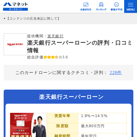
【コンテンツの広告表記に関して】
本コンテンツには、紹介している商品・商材の広告（リンク）を含む場合がありま
す。 これらの広告を経由して読者が企業ホームページを訪れ、成約が発生すると弊
社に対して企業から紹介報酬が支払われるという収益モデルです。 ただし、特定の
提供機関：
楽天銀行
商品を根拠なくPRするものではなく、当編集部の調査／ユーザーへの口コミ収集な
楽天銀行スーパーローンの評判・口コミ
どに基づき、公平性を担保した情報提供を行っています。
>提携企業一覧
情報
総合評価
3.6
このカードローンに関するクチコミ・評判：
228件
楽天銀行スーパーローン
実質年率
1.9%〜14.5%
限度額
最大800万円
融資時間
最短翌日