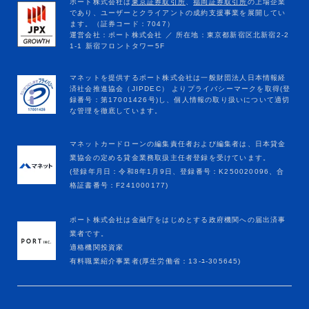
マネットカードローンの編集責任者および編集者は、日本貸金
業協会の定める貸金業務取扱主任者登録を受けています。
(登録年月日：令和8年1月9日、登録番号：K250020096、合
格証書番号：F241000177)
ポート株式会社は金融庁をはじめとする政府機関への届出済事
業者です。
適格機関投資家
有料職業紹介事業者(厚生労働省：13-ﾕ-305645)