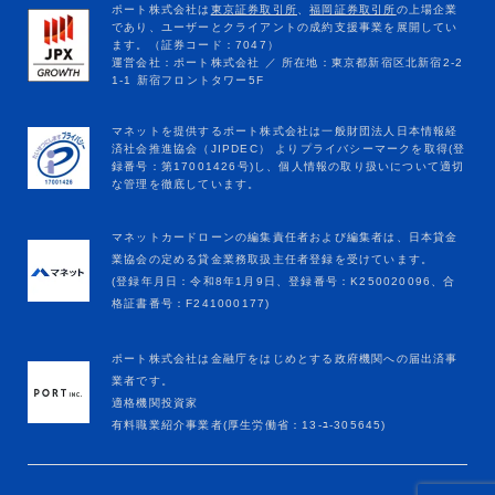
マネットカードローンの編集責任者および編集者は、日本貸金
業協会の定める貸金業務取扱主任者登録を受けています。
(登録年月日：令和8年1月9日、登録番号：K250020096、合
格証書番号：F241000177)
ポート株式会社は金融庁をはじめとする政府機関への届出済事
業者です。
適格機関投資家
有料職業紹介事業者(厚生労働省：13-ﾕ-305645)