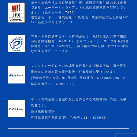
マネットカードローンの編集責任者および編集者は、日本貸金
業協会の定める貸金業務取扱主任者登録を受けています。
(登録年月日：令和8年1月9日、登録番号：K250020096、合
格証書番号：F241000177)
ポート株式会社は金融庁をはじめとする政府機関への届出済事
業者です。
適格機関投資家
有料職業紹介事業者(厚生労働省：13-ﾕ-305645)