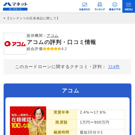
【コンテンツの広告表記に関して】
本コンテンツには、紹介している商品・商材の広告（リンク）を含む場合がありま
す。 これらの広告を経由して読者が企業ホームページを訪れ、成約が発生すると弊
社に対して企業から紹介報酬が支払われるという収益モデルです。 ただし、特定の
提供機関：
アコム
商品を根拠なくPRするものではなく、当編集部の調査／ユーザーへの口コミ収集な
アコムの評判・口コミ情報
どに基づき、公平性を担保した情報提供を行っています。
>提携企業一覧
総合評価
4.2
このカードローンに関するクチコミ・評判：
314件
アコム
実質年率
2.4%〜17.9%
限度額
1万円〜800万円
融資時間
最短20分※1