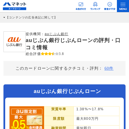
【コンテンツの広告表記に関して】
本コンテンツには、紹介している商品・商材の広告（リンク）を含む場合がありま
す。 これらの広告を経由して読者が企業ホームページを訪れ、成約が発生すると弊
社に対して企業から紹介報酬が支払われるという収益モデルです。 ただし、特定の
提供機関：
auじぶん銀行
商品を根拠なくPRするものではなく、当編集部の調査／ユーザーへの口コミ収集な
auじぶん銀行じぶんローンの評判・口
どに基づき、公平性を担保した情報提供を行っています。
>提携企業一覧
コミ情報
総合評価
3.8
このカードローンに関するクチコミ・評判：
60件
auじぶん銀行じぶんローン
実質年率
1.38%〜17.8%
限度額
最大800万円
融資時間
最短即日