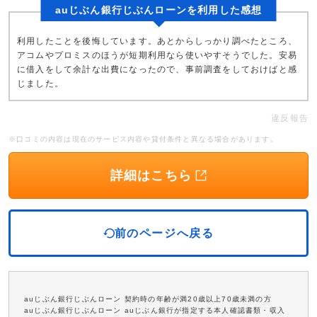
auじぶん銀行じぶんローンを利用した感想
利用したことを後悔しています。あとからしっかり調べたところ、
アコムやプロミスのほうが短期利用なら使いやすそうでした。安易
に借入をして余計な出費になったので、事前調査をしておけばと感
じました。
違反報告
※口コミの内容は現在のサービス内容や貸付条件と異なる場合があります。
詳細はこちら
前のページへ戻る
auじぶん銀行じぶんローン 契約時の年齢が満20歳以上70歳未満の方
auじぶん銀行じぶんローン auじぶん銀行が指定する本人確認書類・収入