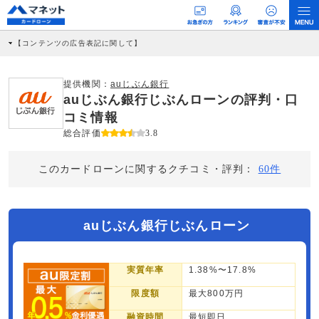
【コンテンツの広告表記に関して】
本コンテンツには、紹介している商品・商材の広告（リンク）を含む場合がありま
す。 これらの広告を経由して読者が企業ホームページを訪れ、成約が発生すると弊
社に対して企業から紹介報酬が支払われるという収益モデルです。 ただし、特定の
提供機関：
auじぶん銀行
商品を根拠なくPRするものではなく、当編集部の調査／ユーザーへの口コミ収集な
auじぶん銀行じぶんローンの評判・口
どに基づき、公平性を担保した情報提供を行っています。
>提携企業一覧
コミ情報
総合評価
3.8
このカードローンに関するクチコミ・評判：
60件
auじぶん銀行じぶんローン
実質年率
1.38%〜17.8%
限度額
最大800万円
融資時間
最短即日