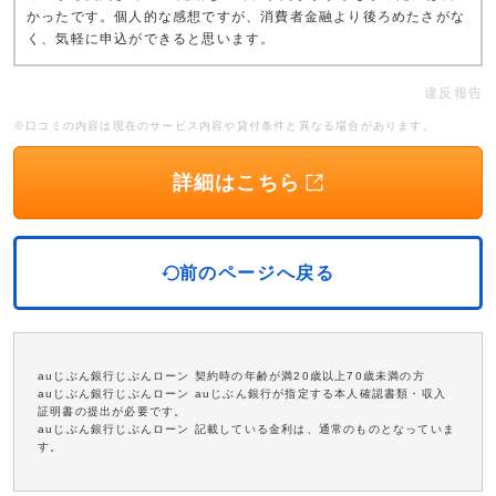
かったです。個人的な感想ですが、消費者金融より後ろめたさがな
く、気軽に申込ができると思います。
違反報告
※口コミの内容は現在のサービス内容や貸付条件と異なる場合があります。
詳細はこちら
前のページへ戻る
auじぶん銀行じぶんローン 契約時の年齢が満20歳以上70歳未満の方
auじぶん銀行じぶんローン auじぶん銀行が指定する本人確認書類・収入
証明書の提出が必要です。
auじぶん銀行じぶんローン 記載している金利は、通常のものとなっていま
す。