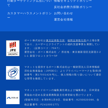
行動ターゲティング広告につい
情報セキュリティポリシー
て
反社会的勢力排除ポリシー
カスタマーハラスメントポリシ
お問い合わせ
ー
運営会社情報
マネットカードローンの編集責任者および編集者は、日本貸金
業協会の定める貸金業務取扱主任者登録を受けています。
(登録年月日：令和8年1月9日、登録番号：K250020096、合
格証書番号：F241000177)