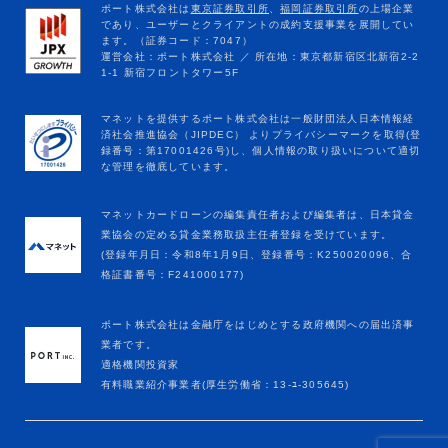
マネットカードローンの編集責任者および編集者は、日本貸金
業協会の定める貸金業務取扱主任者登録を受けています。
(登録年月日：令和8年1月9日、登録番号：K250020096、合
格証書番号：F241000177)
ポート株式会社は金融庁をはじめとする政府機関への届出済事
業者です。
適格機関投資家
有料職業紹介事業者(厚生労働省：13-ﾕ-305645)