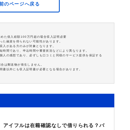
前のページへ戻る
含めた借入総額100万円超の場合収入証明必要
沿った融資を得られない可能性があります。
定収入がある方のみが対象となります。
最短時間であり、申込時間や審査状況などにより異なります。
は個人の感想であり、必ずしも口コミと同様のサービス提供を保証する
場合は郵送物が発生しません。
証明書以外にも収入証明書が必要となる場合があります。
アイフルは在籍確認なしで借りられる？バ