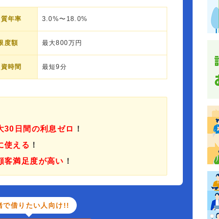
実質年率
3.0%〜18.0%
限度額
最大800万円
融資時間
最短9分
大30日間の利息ゼロ
！
に使える
！
顧客満足度が高い
！
緒で借りたい人向け!!