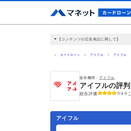
【コンテンツの広告表記に関して】
本コンテンツには、紹介している商品・商材
と弊社に対して企業から紹介報酬が支払われ
カードローン
アイフル
アイフル
ミ収集などに基づき、公平性を担保した情
>提携企業一覧
提供機関：
アイフル
アイフルの評判
総合評価
4.0
アイフル