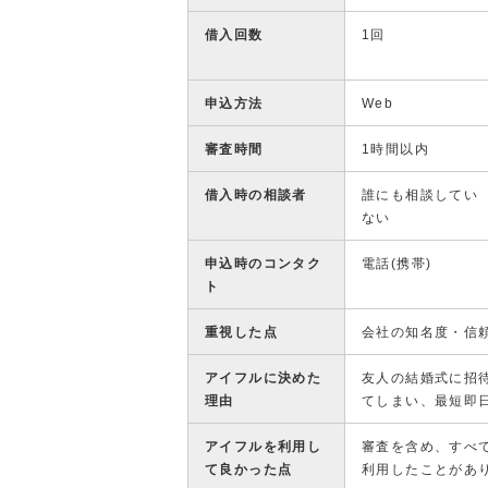
借入回数
1回
申込方法
Web
審査時間
1時間以内
借入時の相談者
誰にも相談してい
ない
申込時のコンタク
電話(携帯)
ト
重視した点
会社の知名度・信
アイフルに決めた
友人の結婚式に招
理由
てしまい、最短即
アイフルを利用し
審査を含め、すべ
て良かった点
利用したことがあ