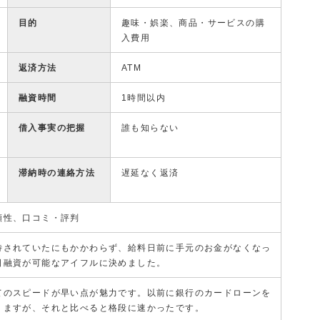
目的
趣味・娯楽、商品・サービスの購
入費用
返済方法
ATM
融資時間
1時間以内
借入事実の把握
誰も知らない
滞納時の連絡方法
遅延なく返済
頼性、口コミ・評判
待されていたにもかかわらず、給料日前に手元のお金がなくなっ
日融資が可能なアイフルに決めました。
てのスピードが早い点が魅力です。以前に銀行のカードローンを
りますが、それと比べると格段に速かったです。