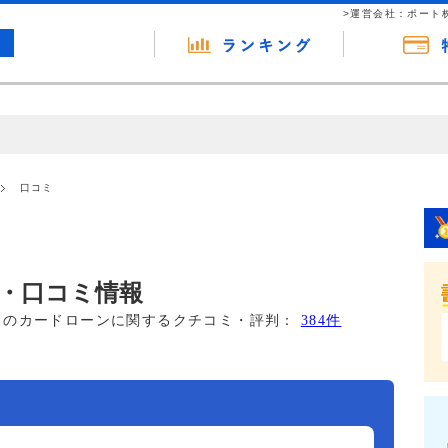
>運営会社：ポート
の広告（リンク）を含む場合があります。 これらの広告を経由して読者
るという収益モデルです。 ただし、特定の商品を根拠なくPRするもので
口コミ
報提供を行っています。
・口コミ情報
このカードローンに関するクチコミ・評判：
384件