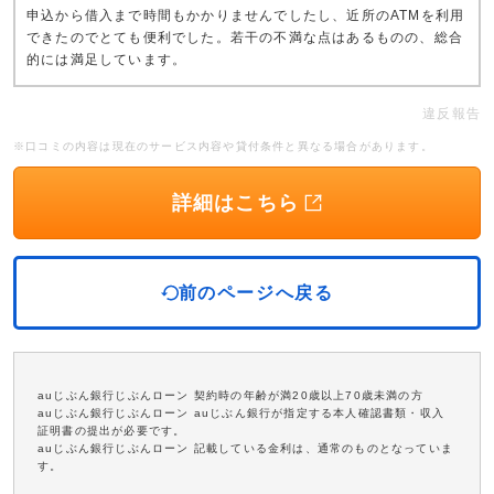
申込から借入まで時間もかかりませんでしたし、近所のATMを利用
できたのでとても便利でした。若干の不満な点はあるものの、総合
的には満足しています。
違反報告
※口コミの内容は現在のサービス内容や貸付条件と異なる場合があります。
詳細はこちら
前のページへ戻る
auじぶん銀行じぶんローン 契約時の年齢が満20歳以上70歳未満の方
auじぶん銀行じぶんローン auじぶん銀行が指定する本人確認書類・収入
証明書の提出が必要です。
auじぶん銀行じぶんローン 記載している金利は、通常のものとなっていま
す。