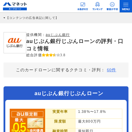
【コンテンツの広告表記に関して】
本コンテンツには、紹介している商品・商材の広告（リンク）を含む場合がありま
す。 これらの広告を経由して読者が企業ホームページを訪れ、成約が発生すると弊
社に対して企業から紹介報酬が支払われるという収益モデルです。 ただし、特定の
提供機関：
auじぶん銀行
商品を根拠なくPRするものではなく、当編集部の調査／ユーザーへの口コミ収集な
auじぶん銀行じぶんローンの評判・口
どに基づき、公平性を担保した情報提供を行っています。
>提携企業一覧
コミ情報
総合評価
3.8
このカードローンに関するクチコミ・評判：
60件
auじぶん銀行じぶんローン
実質年率
1.38%〜17.8%
限度額
最大800万円
融資時間
最短即日