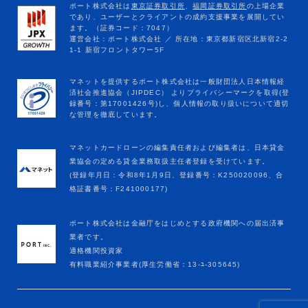
マネットカードローンの編集責任者および編集者は、日本貸金
業協会の定める貸金業務取扱主任者登録を受けています。
(登録年月日：令和8年1月9日、登録番号：K250020096、合
格証書番号：F241000177)
ポート株式会社は金融庁をはじめとする政府機関への届出済事
業者です。
適格機関投資家
有料職業紹介事業者(厚生労働省：13-ﾕ-305645)