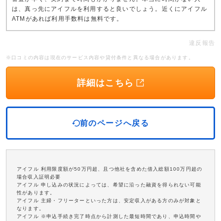
は、真っ先にアイフルを利用すると良いでしょう。近くにアイフル
ATMがあれば利用手数料は無料です。
違反報告
※口コミの内容は現在のサービス内容や貸付条件と異なる場合があります。
詳細はこちら
前のページへ戻る
アイフル 利用限度額が50万円超、且つ他社を含めた借入総額100万円超の
場合収入証明必要
アイフル 申し込みの状況によっては、希望に沿った融資を得られない可能
性があります。
アイフル 主婦・フリーターといった方は、安定収入がある方のみが対象と
なります。
アイフル ※申込手続き完了時点から計測した最短時間であり、申込時間や