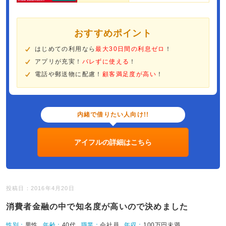
おすすめポイント
はじめての利用なら
最大30日間の利息ゼロ
！
アプリが充実！
バレずに使える
！
電話や郵送物に配慮！
顧客満足度が高い
！
内緒で借りたい人向け!!
アイフルの詳細はこちら
投稿日：2016年4月20日
消費者金融の中で知名度が高いので決めました
性別：
男性
年齢：
40代
職業：
会社員
年収：
100万円未満