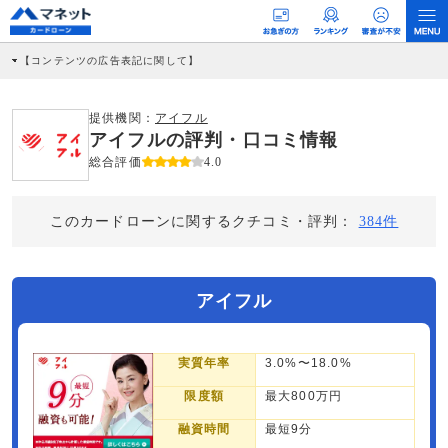
【コンテンツの広告表記に関して】
本コンテンツには、紹介している商品・商材の広告（リンク）を含む場合がありま
す。 これらの広告を経由して読者が企業ホームページを訪れ、成約が発生すると弊
社に対して企業から紹介報酬が支払われるという収益モデルです。 ただし、特定の
提供機関：
アイフル
商品を根拠なくPRするものではなく、当編集部の調査／ユーザーへの口コミ収集な
アイフルの評判・口コミ情報
どに基づき、公平性を担保した情報提供を行っています。
>提携企業一覧
総合評価
4.0
このカードローンに関するクチコミ・評判：
384件
アイフル
実質年率
3.0%〜18.0%
限度額
最大800万円
融資時間
最短9分