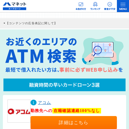
【コンテンツの広告表記に関して】
本コンテンツには、紹介している商品・商材の広告（リンク）を含む場合がありま
す。 これらの広告を経由して読者が企業ホームページを訪れ、成約が発生すると弊
社に対して企業から紹介報酬が支払われるという収益モデルです。 ただし、特定の
商品を根拠なくPRするものではなく、当編集部の調査／ユーザーへの口コミ収集な
どに基づき、公平性を担保した情報提供を行っています。
>提携企業一覧
1
アコム
勤務先への
在籍確認連絡100%なし
詳細はこちら