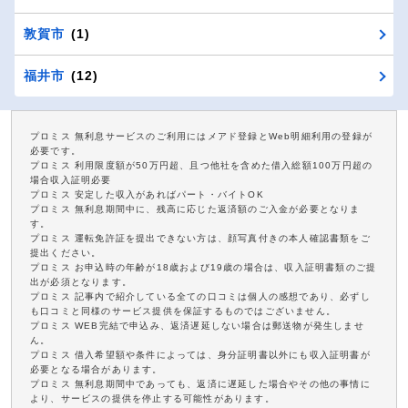
敦賀市
(1)
福井市
(12)
プロミス 無利息サービスのご利用にはメアド登録とWeb明細利用の登録が
必要です。
プロミス 利用限度額が50万円超、且つ他社を含めた借入総額100万円超の
場合収入証明必要
プロミス 安定した収入があればパート・バイトOK
プロミス 無利息期間中に、残高に応じた返済額のご入金が必要となりま
す。
プロミス 運転免許証を提出できない方は、顔写真付きの本人確認書類をご
提出ください。
プロミス お申込時の年齢が18歳および19歳の場合は、収入証明書類のご提
出が必須となります。
プロミス 記事内で紹介している全ての口コミは個人の感想であり、必ずし
も口コミと同様のサービス提供を保証するものではございません。
プロミス WEB完結で申込み、返済遅延しない場合は郵送物が発生しませ
ん。
プロミス 借入希望額や条件によっては、身分証明書以外にも収入証明書が
必要となる場合があります。
プロミス 無利息期間中であっても、返済に遅延した場合やその他の事情に
より、サービスの提供を停止する可能性があります。