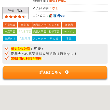
融資時間：
最短3分※1
収入証明書：
なし
4.2
評価 :
コンビニ：
即日融資
土日祝
無利息あり
おまとめ
低金利
来店不要
収入書不要
保証人不要
担保不要
バレずに
主婦向け
女性専用
フリーター
初心者
学生
最短3分融資
も可能！
勤務先への電話連絡＆郵送物は原則なし！
30日間の利息が0円
！
詳細はこちら