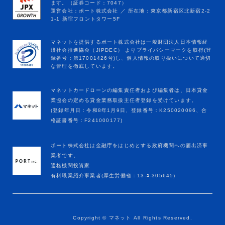
マネットカードローンの編集責任者および編集者は、日本貸金
業協会の定める貸金業務取扱主任者登録を受けています。
(登録年月日：令和8年1月9日、登録番号：K250020096、合
格証書番号：F241000177)
ポート株式会社は金融庁をはじめとする政府機関への届出済事
業者です。
適格機関投資家
有料職業紹介事業者(厚生労働省：13-ﾕ-305645)