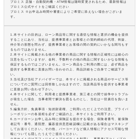
プロミス 店舗・自動契約機・ATM情報は随時変更されるため、最新情報は
プロミス公式サイトをご確認ください
プロミス ※お申込み時間や審査によりご希望に添えない場合がございま
す。
1.本サイトの目的は、ローン商品等に関する適切な情報と選択の機会を提供
することにあり、当社は、提携事業者とお客様との契約締結の代理、斡旋、
仲介等の形態を問わず、提携事業者とお客様の間の契約にいかなる関与もす
るものではありません。
2.本サイトに掲載される他の事業者の商品に関する情報の正確性には細心の
注意を払っていますが、金利、手数料その他の商品に関するいかなる情報も
保証するものではございません。ローン商品をご利用の際には、必ず商品を
提供する事業者に直接お問い合わせの上、商品詳細をご自身でご確認下さ
い。
3.当社及び当社アドバイザーでは、本サイトに掲載される商品やサービス等
についてのご質問には回答致しかねますので、当該商品等を提供する事業者
に直接お問い合わせ下さい。
4.本サイトに関して、利用者と提携事業者、第三者との間で紛争やトラブル
が発生した場合、当事者間で解決を図るものとし、当社は一切責任を負いま
せん。
5.編集方針、免責事項・知的財産権、ご利用いただく上での注意、プライバ
シーポリシーの各規程を必ずご確認の上、本サイトをご利用下さい。
6.カードローンお申し込み時に保険証を提出する場合、保険者番号、被保険
者記号・番号、通院歴、臓器提供意思確認欄に記載がある場合はマスキング
してお送りください。その他、バーコードなど個人情報にアクセス可能な情
報についても隠したうえでご提出ください。
※当サイトではアフィリエイトプログラムを利用し、事業者(アコム／プロ