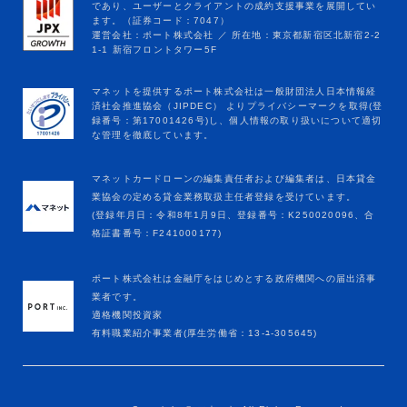
マネットカードローンの編集責任者および編集者は、日本貸金
業協会の定める貸金業務取扱主任者登録を受けています。
(登録年月日：令和8年1月9日、登録番号：K250020096、合
格証書番号：F241000177)
ポート株式会社は金融庁をはじめとする政府機関への届出済事
業者です。
適格機関投資家
有料職業紹介事業者(厚生労働省：13-ﾕ-305645)