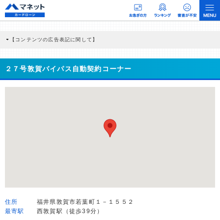
【コンテンツの広告表記に関して】
本コンテンツには、紹介している商品・商材の広告（リンク）を含む場合がありま
す。 これらの広告を経由して読者が企業ホームページを訪れ、成約が発生すると弊
社に対して企業から紹介報酬が支払われるという収益モデルです。 ただし、特定の
２７号敦賀バイパス自動契約コーナー
商品を根拠なくPRするものではなく、当編集部の調査／ユーザーへの口コミ収集な
どに基づき、公平性を担保した情報提供を行っています。
>提携企業一覧
住所
福井県敦賀市若葉町１－１５５２
最寄駅
西敦賀駅（徒歩39分）