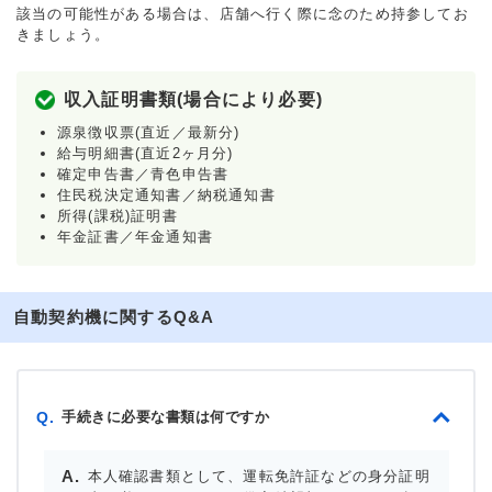
該当の可能性がある場合は、店舗へ行く際に念のため持参してお
きましょう。
収入証明書類(場合により必要)
源泉徴収票(直近／最新分)
給与明細書(直近2ヶ月分)
確定申告書／青色申告書
住民税決定通知書／納税通知書
所得(課税)証明書
年金証書／年金通知書
自動契約機に関するQ&A
手続きに必要な書類は何ですか
Q.
本人確認書類として、運転免許証などの身分証明