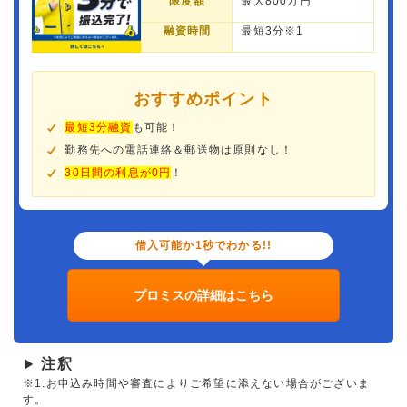
限度額
最大800万円
融資時間
最短3分※1
おすすめポイント
最短3分融資
も可能！
勤務先への電話連絡＆郵送物は原則なし！
30日間の利息が0円
！
借入可能か1秒でわかる!!
プロミスの詳細はこちら
注釈
▶
※1.お申込み時間や審査によりご希望に添えない場合がございま
す。