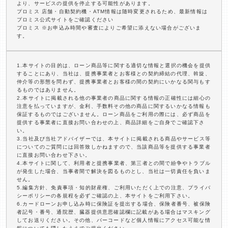
より、サービスの提供を停止する可能性があります。
プロミス 店舗・自動契約機・ATM情報は随時変更されるため、最新情報は
プロミス公式サイトをご確認ください
プロミス ※お申込み時間や審査によりご希望に添えない場合がございま
す。
1.本サイトの目的は、ローン商品等に関する適切な情報と選択の機会を提供
することにあり、当社は、提携事業者とお客様との契約締結の代理、斡旋、
仲介等の形態を問わず、提携事業者とお客様の間の契約にいかなる関与もす
るものではありません。
2.本サイトに掲載される他の事業者の商品に関する情報の正確性には細心の
注意を払っていますが、金利、手数料その他の商品に関するいかなる情報も
保証するものではございません。ローン商品をご利用の際には、必ず商品を
提供する事業者に直接お問い合わせの上、商品詳細をご自身でご確認下さ
い。
3.当社及び当社アドバイザーでは、本サイトに掲載される商品やサービス等
についてのご質問には回答致しかねますので、当該商品等を提供する事業者
に直接お問い合わせ下さい。
4.本サイトに関して、利用者と提携事業者、第三者との間で紛争やトラブル
が発生した場合、当事者間で解決を図るものとし、当社は一切責任を負いま
せん。
5.編集方針、免責事項・知的財産権、ご利用いただく上での注意、プライバ
シーポリシーの各規程を必ずご確認の上、本サイトをご利用下さい。
6.カードローンお申し込み時に保険証を提出する場合、保険者番号、被保険
者記号・番号、通院歴、臓器提供意思確認欄に記載がある場合はマスキング
してお送りください。その他、バーコードなど個人情報にアクセス可能な情