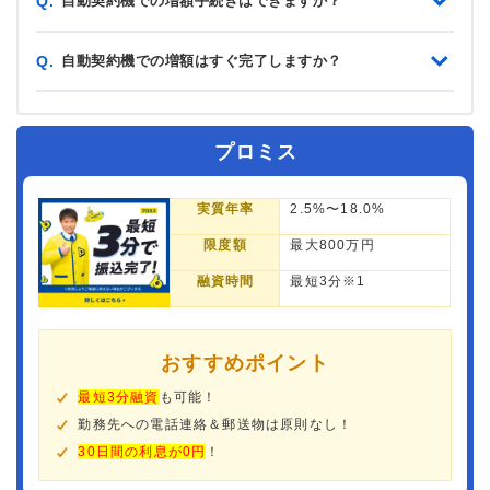
自動契約機での増額手続きはできますか？
Q.
自動契約機での増額はすぐ完了しますか？
Q.
プロミス
実質年率
2.5%〜18.0%
限度額
最大800万円
融資時間
最短3分※1
おすすめポイント
最短3分融資
も可能！
勤務先への電話連絡＆郵送物は原則なし！
30日間の利息が0円
！