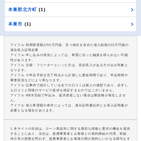
本巣郡北方町
(1)
本巣市
(1)
アイフル 利用限度額が50万円超、且つ他社を含めた借入総額100万円超の
場合収入証明必要
アイフル 申し込みの状況によっては、希望に沿った融資を得られない可能
性があります。
アイフル 主婦・フリーターといった方は、安定収入がある方のみが対象と
なります。
アイフル ※申込手続き完了時点から計測した最短時間であり、申込時間や
審査状況などにより異なります。
アイフル 記事内で紹介している全ての口コミは個人の感想であり、必ずし
も口コミと同様のサービス提供を保証するものではございません。
アイフル WEB完結で申込み、返済遅延しない場合は郵送物が発生しませ
ん。
アイフル 借入希望額や条件によっては、身分証明書以外にも収入証明書が
必要となる場合があります。
1.本サイトの目的は、ローン商品等に関する適切な情報と選択の機会を提供
することにあり、当社は、提携事業者とお客様との契約締結の代理、斡旋、
仲介等の形態を問わず、提携事業者とお客様の間の契約にいかなる関与もす