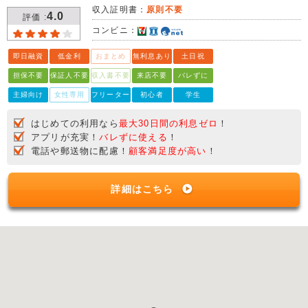
収入証明書：
原則不要
4.0
評価 :
コンビニ：
即日融資
低金利
おまとめ
無利息あり
土日祝
担保不要
保証人不要
収入書不要
来店不要
バレずに
主婦向け
女性専用
フリーター
初心者
学生
はじめての利用なら
最大30日間の利息ゼロ
！
アプリが充実！
バレずに使える
！
電話や郵送物に配慮！
顧客満足度が高い
！
詳細はこちら