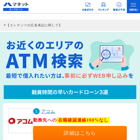
【コンテンツの広告表記に関して】
本コンテンツには、紹介している商品・商材の広告（リンク）を含む場合がありま
す。 これらの広告を経由して読者が企業ホームページを訪れ、成約が発生すると弊
社に対して企業から紹介報酬が支払われるという収益モデルです。 ただし、特定の
商品を根拠なくPRするものではなく、当編集部の調査／ユーザーへの口コミ収集な
どに基づき、公平性を担保した情報提供を行っています。
>提携企業一覧
1
アコム
勤務先への
在籍確認連絡100%なし
詳細はこちら