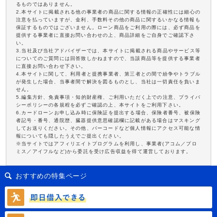
るものではありません。
2.本サイトに掲載される他の事業者の商品に関する情報の正確性には細心の
注意を払っていますが、金利、手数料その他の商品に関するいかなる情報も
保証するものではございません。ローン商品をご利用の際には、必ず商品を
提供する事業者に直接お問い合わせの上、商品詳細をご自身でご確認下さ
い。
3.当社及び当社アドバイザーでは、本サイトに掲載される商品やサービス等
についてのご質問には回答致しかねますので、当該商品等を提供する事業者
に直接お問い合わせ下さい。
4.本サイトに関して、利用者と提携事業者、第三者との間で紛争やトラブル
が発生した場合、当事者間で解決を図るものとし、当社は一切責任を負いま
せん。
5.編集方針、免責事項・知的財産権、ご利用いただく上での注意、プライバ
シーポリシーの各規程を必ずご確認の上、本サイトをご利用下さい。
6.カードローンお申し込み時に保険証を提出する場合、保険者番号、被保険
者記号・番号、通院歴、臓器提供意思確認欄に記載がある場合はマスキング
してお送りください。その他、バーコードなど個人情報にアクセス可能な情
報についても隠したうえでご提出ください。
※当サイトではアフィリエイトプログラムを利用し、事業者(アコム／プロ
ミス／アイフルなど)から委託を受け広告収益を得て運営しております。
おすすめの特集ページ