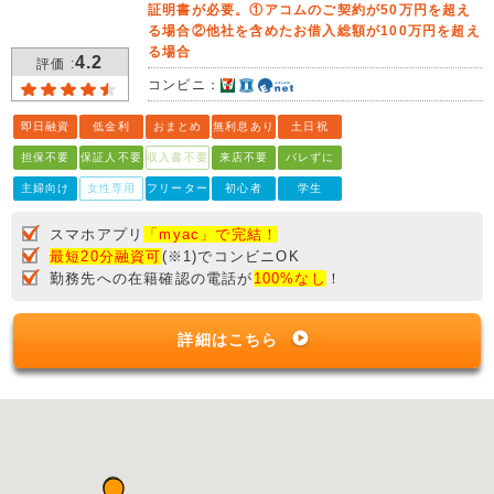
証明書が必要。①アコムのご契約が50万円を超え
る場合②他社を含めたお借入総額が100万円を超え
る場合
4.2
評価 :
コンビニ：
即日融資
低金利
おまとめ
無利息あり
土日祝
担保不要
保証人不要
収入書不要
来店不要
バレずに
主婦向け
女性専用
フリーター
初心者
学生
スマホアプリ
「myac」で完結！
最短20分融資可
(※1)でコンビニOK
勤務先への在籍確認の電話が
100%なし
！
詳細はこちら