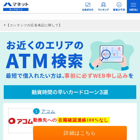
【コンテンツの広告表記に関して】
本コンテンツには、紹介している商品・商材の広告（リンク）を含む場合がありま
す。 これらの広告を経由して読者が企業ホームページを訪れ、成約が発生すると弊
社に対して企業から紹介報酬が支払われるという収益モデルです。 ただし、特定の
商品を根拠なくPRするものではなく、当編集部の調査／ユーザーへの口コミ収集な
どに基づき、公平性を担保した情報提供を行っています。
>提携企業一覧
1
アコム
勤務先への
在籍確認連絡100%なし
詳細はこちら