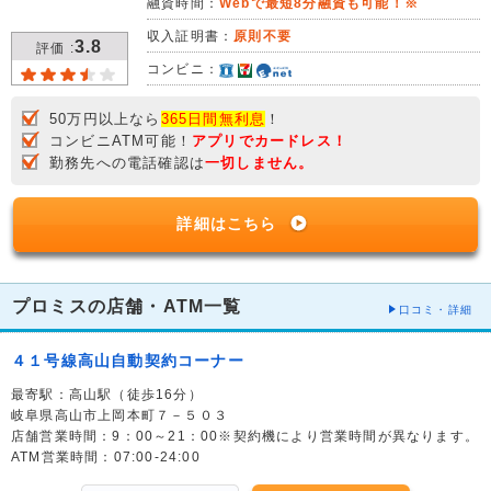
融資時間：
Webで最短8分融資も可能！※
収入証明書：
原則不要
3.8
評価 :
コンビニ：
50万円以上なら
365日間無利息
！
コンビニATM可能！
アプリでカードレス！
勤務先への電話確認は
一切しません。
詳細はこちら
プロミスの店舗・ATM一覧
口コミ・詳細
４１号線高山自動契約コーナー
最寄駅：高山駅（徒歩16分）
岐阜県高山市上岡本町７－５０３
店舗営業時間：9：00～21：00※契約機により営業時間が異なります。
ATM営業時間：07:00-24:00