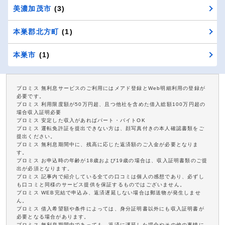
美濃加茂市
(3)
本巣郡北方町
(1)
本巣市
(1)
プロミス 無利息サービスのご利用にはメアド登録とWeb明細利用の登録が
必要です。
プロミス 利用限度額が50万円超、且つ他社を含めた借入総額100万円超の
場合収入証明必要
プロミス 安定した収入があればパート・バイトOK
プロミス 運転免許証を提出できない方は、顔写真付きの本人確認書類をご
提出ください。
プロミス 無利息期間中に、残高に応じた返済額のご入金が必要となりま
す。
プロミス お申込時の年齢が18歳および19歳の場合は、収入証明書類のご提
出が必須となります。
プロミス 記事内で紹介している全ての口コミは個人の感想であり、必ずし
も口コミと同様のサービス提供を保証するものではございません。
プロミス WEB完結で申込み、返済遅延しない場合は郵送物が発生しませ
ん。
プロミス 借入希望額や条件によっては、身分証明書以外にも収入証明書が
必要となる場合があります。
プロミス 無利息期間中であっても、返済に遅延した場合やその他の事情に