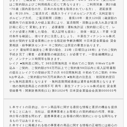
はご契約額およびご利用残高に応じて異なります）、 ご利用対象：満20歳
~70歳（国内居住の方、日本の永住権を取得されている方）、 遅延損害
金：年20.0%、ご返済方式：残高スライドリボルビング方式・元利定額リ
ボルビング方式、 ご返済期間（回数）、 最長10年・最大120回（融資額の
範囲内での追加借入や繰上返済により、返済期間・回数はお借入れ及び返済
計画に応じて 変動します）、必要書類：運転免許証（契約額に応じて、レ
イクが必要と判断した場合、 収入証明も提出）、担保・保証人：不要 ※貸
付条件を確認し、借りすぎに注意しましょう。 ※新生フィナンシャル株式
会社が契約する貸金業務にかかる指定紛争解決機関 ※日本貸金業協会 貸金
業相談・紛争解決センター ※ご契約には所定の審査があります。
レイク 最短即日融資をご希望の場合、21時（日曜日は18時）までのご契約
手続き完了（審査・必要書類の確認含む）が必要です。一部金融機関およ
び、メンテナンス時間等を除きます。
レイク ■無利息に関して 365日間無利息 ※初めてのご契約 ※Webでお申
込み・ご契約、ご契約額が50万円以上でご契約後59日以内に収入証明書類
の提出とレイクでの登録が完了の方 60日間無利息 ※初めてのご契約 ※We
bお申込み、ご契約額が50万円未満の方 ■無利息の注意点 ・初回契約翌日
から無利息適用となります ・無利息期間経過後は通常金利適用となります
・他の無利息商品との併用不可 商号：新生フィナンシャル株式会社 貸金業
登録番号：関東財務局長(11) 第01024号 日本貸金業協会会員第000003号
1.本サイトの目的は、ローン商品等に関する適切な情報と選択の機会を提供
することにあり、当社は、提携事業者とお客様との契約締結の代理、斡旋、
仲介等の形態を問わず、提携事業者とお客様の間の契約にいかなる関与もす
るものではありません。
2.本サイトに掲載される他の事業者の商品に関する情報の正確性には細心の