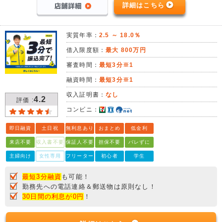
詳細はこちら
実質年率：
2.5 ～ 18.0％
借入限度額：
最大 800万円
審査時間：
最短3分※1
融資時間：
最短3分※1
収入証明書：
なし
4.2
評価 :
コンビニ：
即日融資
土日祝
無利息あり
おまとめ
低金利
来店不要
収入書不要
保証人不要
担保不要
バレずに
主婦向け
女性専用
フリーター
初心者
学生
最短3分融資
も可能！
勤務先への電話連絡＆郵送物は原則なし！
30日間の利息が0円
！