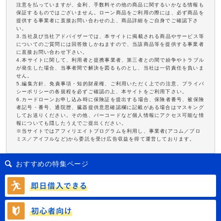
注意を払っていますが、金利、手数料その他の商品に関するいかなる情報も
保証するものではございません。ローン商品をご利用の際には、必ず商品を
提供する事業者に直接お問い合わせの上、商品詳細をご自身でご確認下さ
い。
3.当社及び当社アドバイザーでは、本サイトに掲載される商品やサービス等
についてのご質問には回答致しかねますので、当該商品等を提供する事業者
に直接お問い合わせ下さい。
4.本サイトに関して、利用者と提携事業者、第三者との間で紛争やトラブル
が発生した場合、当事者間で解決を図るものとし、当社は一切責任を負いま
せん。
5.編集方針、免責事項・知的財産権、ご利用いただく上での注意、プライバ
シーポリシーの各規程を必ずご確認の上、本サイトをご利用下さい。
6.カードローンお申し込み時に保険証を提出する場合、保険者番号、被保険
者記号・番号、通院歴、臓器提供意思確認欄に記載がある場合はマスキング
してお送りください。その他、バーコードなど個人情報にアクセス可能な情
報についても隠したうえでご提出ください。
※当サイトではアフィリエイトプログラムを利用し、事業者(アコム／プロ
ミス／アイフルなど)から委託を受け広告収益を得て運営しております。
おすすめの特集ページ