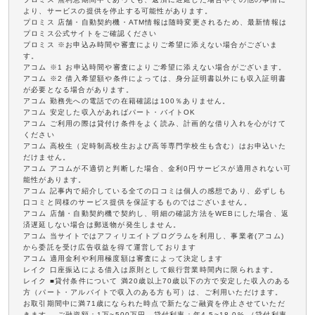
より、サービスの提供を停止する可能性があります。
プロミス 店舗・自動契約機・ATM情報は随時変更されるため、最新情報は
プロミス公式サイトをご確認ください
プロミス ※お申込み時間や審査によりご希望に添えない場合がございま
す。
アコム ※1 お申込時間や審査によりご希望に添えない場合がございます。
アコム ※2 借入希望額や条件によっては、身分証明書以外にも収入証明書
が必要となる場合があります。
アコム 勤務先への電話での在籍確認は100％ありません。
アコム 安定した収入があればパート・バイトOK
アコム ご利用の際は貸付け条件をよく読み、計画的な借り入れを心がけて
ください
アコム 高校生（定時制高校生および高等専門学校生も含む）はお申込いた
だけません。
アコム アコムが不適切と判断した場合、金利0円サービスが適用されない可
能性があります。
アコム 記事内で紹介している全ての口コミは個人の感想であり、必ずしも
口コミと同様のサービス提供を保証するものではございません。
アコム 店舗・自動契約機で契約し、明細の確認方法をWEBにした場合、返
済遅延しない場合は郵送物が発生しません。
アコム 当サイトではアフィリエイトプログラムを利用し、事業者(アコム)
から委託を受け広告収益を得て運営しております
アコム 適用金利や利用極度額は審査によって決定します
レイク 口座振込による借入は原則として銀行営業時間内に限られます。
レイク ■貸付条件について 満20歳以上70歳以下の方で安定した収入のある
方（パート・アルバイトで収入のある方も可）は、ご利用いただけます。
お取引期間中に満71歳になられた時点で新たなご融資を停止させていただ
きます。 ご融資額：1万~500万円、貸付利率：年4.5~18.0% （貸付利率