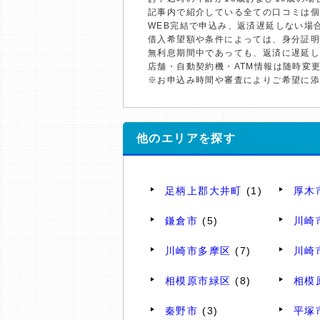
記事内で紹介している全ての口コミは
WEB完結で申込み、返済遅延しない場
借入希望額や条件によっては、身分証
無利息期間中であっても、返済に遅延
店舗・自動契約機・ATM情報は随時変
※お申込み時間や審査によりご希望に
他のエリアを探す
足柄上郡大井町
(1)
厚木
鎌倉市
(5)
川崎
川崎市多摩区
(7)
川崎
相模原市緑区
(8)
相模
秦野市
(3)
平塚