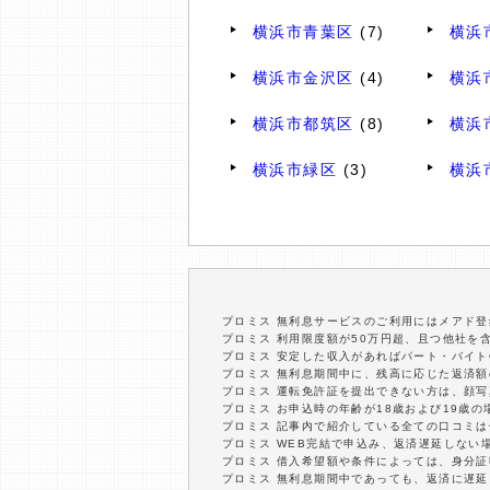
横浜市青葉区
(7)
横浜
横浜市金沢区
(4)
横浜
横浜市都筑区
(8)
横浜
横浜市緑区
(3)
横浜
プロミス 無利息サービスのご利用にはメアド登
プロミス 利用限度額が50万円超、且つ他社を
プロミス 安定した収入があればパート・バイト
プロミス 無利息期間中に、残高に応じた返済
プロミス 運転免許証を提出できない方は、顔
プロミス お申込時の年齢が18歳および19歳
プロミス 記事内で紹介している全ての口コミ
プロミス WEB完結で申込み、返済遅延しない
プロミス 借入希望額や条件によっては、身分
プロミス 無利息期間中であっても、返済に遅