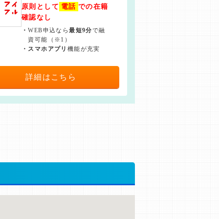
原則として
電話
での在籍
確認なし
・
WEB申込なら
最短9分
で融
資可能（※1）
・
スマホアプリ
機能が充実
詳細はこちら