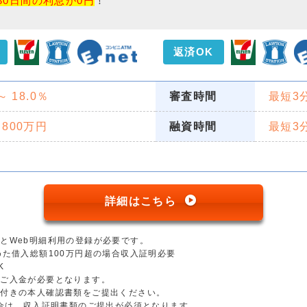
30日間の利息が0円
！
返済OK
 ～ 18.0％
審査時間
最短3
 800万円
融資時間
最短3
詳細はこちら
とWeb明細利用の登録が必要です。
めた借入総額100万円超の場合収入証明必要
K
のご入金が必要となります。
真付きの本人確認書類をご提出ください。
場合は、収入証明書類のご提出が必須となります。