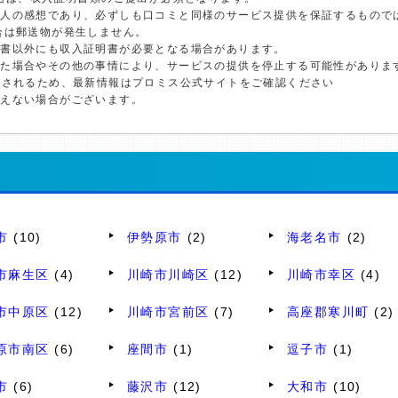
個人の感想であり、必ずしも口コミと同様のサービス提供を保証するもので
合は郵送物が発生しません。
明書以外にも収入証明書が必要となる場合があります。
した場合やその他の事情により、サービスの提供を停止する可能性がありま
更されるため、最新情報はプロミス公式サイトをご確認ください
添えない場合がございます。
市
(10)
伊勢原市
(2)
海老名市
(2)
市麻生区
(4)
川崎市川崎区
(12)
川崎市幸区
(4)
市中原区
(12)
川崎市宮前区
(7)
高座郡寒川町
(2)
原市南区
(6)
座間市
(1)
逗子市
(1)
市
(6)
藤沢市
(12)
大和市
(10)