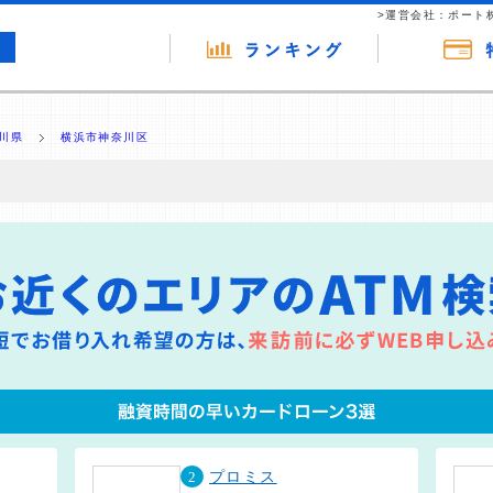
>運営会社：ポート
川県
横浜市神奈川区
の広告（リンク）を含む場合があります。 これらの広告を経由して読者
るという収益モデルです。 ただし、特定の商品を根拠なくPRするもので
報提供を行っています。
2
プロミス