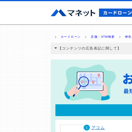
カードローン
店舗・ATM検索
神奈
【コンテンツの広告表記に関して】
本コンテンツには、紹介している商品・商材
と弊社に対して企業から紹介報酬が支払われ
ミ収集などに基づき、公平性を担保した情
>提携企業一覧
1
アコム