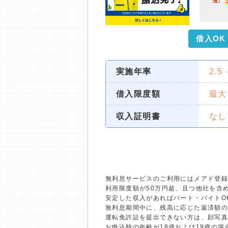
借入OK
実施年率
2.5
借入限度額
最大
収入証明書
なし
無利息サービスのご利用にはメアド登録
利用限度額が50万円超、且つ他社を含
安定した収入があればパート・バイトO
無利息期間中に、残高に応じた返済額
運転免許証を提出できない方は、顔写
お申込時の年齢が18歳および19歳の