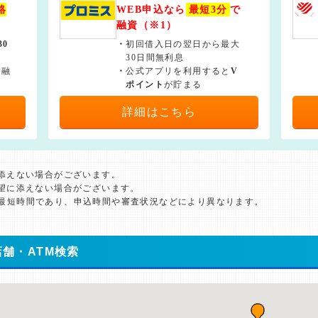
絡
WEB申込なら
最短3分
で
融資（※1）
30
・
初回借入日の翌日から最大
30日間無利息
で融
・
公式アプリを利用すると
V
ポイント
が貯まる
詳細はこちら
に添えない場合がございます。
希望に添えない場合がございます。
た最短時間であり、申込時間や審査状況などにより異なります。
舗・ATM検索