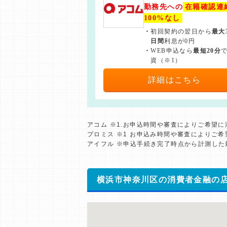
勤務先への
在籍確認連
100%なし
・
初回契約の翌日から
最大
日間
利息が0円
・
WEB申込なら
最短20分
資（※1）
詳細はこちら
アコム ※1.お申込時間や審査によりご希望
プロミス ※1 お申込み時間や審査によりご
アイフル ※申込手続き完了時点から計測し
横浜市神奈川区の消費者金融の店