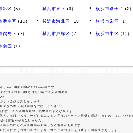
市旭区
(5)
横浜市泉区
(3)
横浜市磯子区
(2)
市港南区
(10)
横浜市港北区
(10)
横浜市栄区
(1)
市鶴見区
(7)
横浜市戸塚区
(7)
横浜市中区
(11)
市南区
(1)
録とWeb明細利用の登録が必要です。
含めた借入総額100万円超の場合収入証明必要
OK
額のご入金が必要となります。
写真付きの本人確認書類をご提出ください。
の場合は、収入証明書類のご提出が必須となります。
は個人の感想であり、必ずしも口コミと同様のサービス提供を保証するものではございま
場合は郵送物が発生しません。
証明書以外にも収入証明書が必要となる場合があります。
延した場合やその他の事情により、サービスの提供を停止する可能性があります。